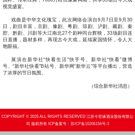
视觉盛宴。
戏曲是中华文化瑰宝，此次网络会演自9月7日至9月30
日，剧目丰富，京剧、豫剧、粤剧、琼剧、沪剧、藏剧、秦
腔、黔剧、川剧等大江南北27个剧种同台辉映，33场剧目连
日直播，题材多样，再现古今大戏，延续家国情怀，令人大
饱眼福。
展演在新华社“快看生活”快手号、新华社“快看”微博
号、“新华社快看”B站号、新华网“新华云”等平台播出，营造
了浓厚的节日氛围。
（综合新华社消息）
COPYRIGHT © 2025 ALL RIGHTS RESERVED 江苏今世缘酒业股份有限公
司 版权所有 ICP备案号：
苏ICP备10206156号-3