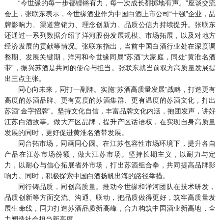
“今世缘的每一步都铿锵有力，每一次成长都掷地有声。”座谈交流
会上，张联东表示，今世缘酒业作为中国白酒上市公司“十强”企业，品
牌影响力、渠道营销力、理念创新力、品质公信力持续提升。张联东
还通过一系列数据介绍了洋河股份发展规模、市场拓展，以及对地方
经济发展的贡献等情况。张联东指出，当前中国白酒行业处在深度调
整期、发展关键期，洋河和今世缘同属“苏酒”大家庭，同处“黄淮名酒
带”，振兴苏酒是共同的使命与担当。张联东就当前双方高质量发展提
出三点主张。
同心向未来，同打一副牌。实施“苏酒高质量发展”战略，打造更有
高度的苏酒品牌、更有宽度的苏酒集群、更有温度的苏酒文化，打出
苏酒“金字招牌”。坚持文化自信，丰富品牌文化内涵，抱团发声，讲好
江苏白酒故事。做大产区品牌，提升产区话语权，在实现自身高质量
发展的同时，更好促进黄淮名酒带发展。
同台拓市场，同画同心圆。在江苏包容性市场环境下，提升各自
产品在江苏市场份额，做大江苏市场。坚持长期主义，以耐力与定
力，以耐心与信心拓展省外市场，打出苏酒组合拳，共同提高品牌影
响力。同时，积极探索中国白酒扬帆出海的路径举措。
同行铸品质，同创高质量。推动今世缘和洋河团队在技术研发，
品质创新等方面交流、沟通、联动，把品质做得更好，筑牢高质量发
展生命线，同力打造苏酒品质新高峰，合力构筑中国酒业新高地，全
力塑造社会担当新高度。