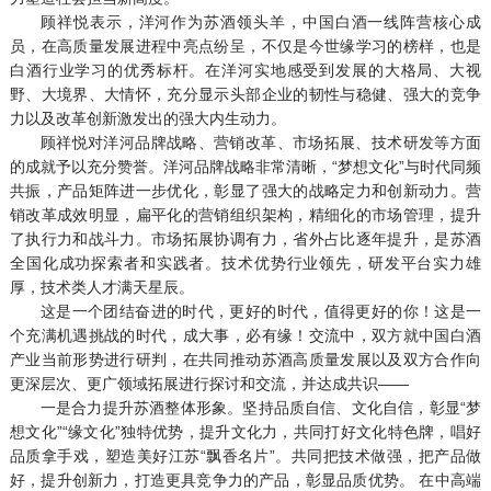
顾祥悦表示，洋河作为苏酒领头羊，中国白酒一线阵营核心成
员，在高质量发展进程中亮点纷呈，不仅是今世缘学习的榜样，也是
白酒行业学习的优秀标杆。在洋河实地感受到发展的大格局、大视
野、大境界、大情怀，充分显示头部企业的韧性与稳健、强大的竞争
力以及改革创新激发出的强大内生动力。
顾祥悦对洋河品牌战略、营销改革、市场拓展、技术研发等方面
的成就予以充分赞誉。洋河品牌战略非常清晰，“梦想文化”与时代同频
共振，产品矩阵进一步优化，彰显了强大的战略定力和创新动力。营
销改革成效明显，扁平化的营销组织架构，精细化的市场管理，提升
了执行力和战斗力。市场拓展协调有力，省外占比逐年提升，是苏酒
全国化成功探索者和实践者。技术优势行业领先，研发平台实力雄
厚，技术类人才满天星辰。
这是一个团结奋进的时代，更好的时代，值得更好的你！这是一
个充满机遇挑战的时代，成大事，必有缘！交流中，双方就中国白酒
产业当前形势进行研判，在共同推动苏酒高质量发展以及双方合作向
更深层次、更广领域拓展进行探讨和交流，并达成共识——
一是合力提升苏酒整体形象。坚持品质自信、文化自信，彰显“梦
想文化”“缘文化”独特优势，提升文化力，共同打好文化特色牌，唱好
品质拿手戏，塑造美好江苏“飘香名片”。共同把技术做强，把产品做
好，提升创新力，打造更具竞争力的产品，彰显品质优势。 在中高端