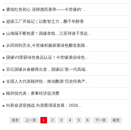
赓续红色初心 深耕惠民善举——今世缘的“...
超级工厂开箱记｜以数智之力，酿千年醇香
山海隔不断热爱！国缘牵线，江苏球迷千里赴...
从田间到舌尖,今世缘积极探索绿色酿造新路...
国缘V3荣获绿色食品认证！今世缘酒业绿色...
百亿国缘从春糖再出发，国缘以“新一代高端...
全国人大代表顾祥悦：推动酿酒“历史经典产...
顾祥悦代表：赛事经济促消费
向新奋进迎挑战 向质图强谋发展：2026...
首页
上一页
1
2
3
4
5
6
下一页
尾页