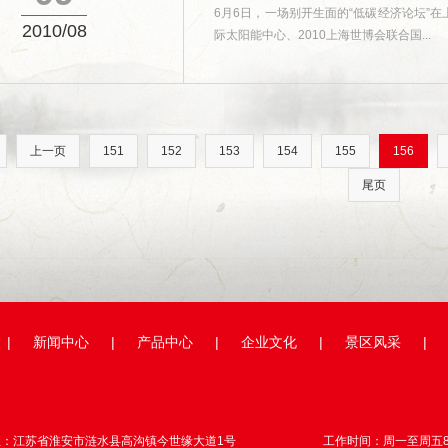
6月6日，一场别开生面的“低碳经济论坛”
2010/08
际太阳能中心、2010上海世博会联合国...
上一页
151
152
153
154
155
156
尾页
|
新闻中心
|
产品中心
|
企业文化
|
景区风采
|
址：江苏省淮安市涟水县高沟镇今世缘大道1号
工作时间：周一至周五8:3