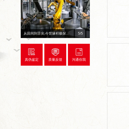
积极探...
总台×今世缘官宣！李宇春、...
1
/5
真伪鉴定
质量反馈
沟通你我