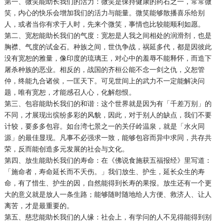
第一、微笑能助长我们的活力：微笑是保持健康的药石之一，常常微
笑，内心的快乐会增加我们的活力与能量。微笑能够散播喜乐给别
人，或者当你有求于人时，先来个微笑，事情也比较能顺利如愿。
第二、宽恕能助长我们的气度：宽恕是人我之间相处的润滑剂，也是
胸襟、气度的试金石。种族之间，世仇争战，祸延多代，都是因彼此
没有宽恕的雅量，像印度的琉璃王，对心中的羞辱不能释怀，而造下
屠杀种族的恶业。相反的，战国的齐桓公能不念一剑之仇，义恕管
仲，终能九合诸侯，一匡天下。可见世间上的武力不一定能解决问
题，唯有宽恕，才能感召人心，化解怨恨。
第三、包容能助长我们的和谐：这个世界就是因为有「千差万别」的
不同，才展现出缤纷多彩的风貌，因此，对于别人的缺点，我们不要
计较，要多多包容。如台湾七景之一的关仔岭温泉，就是「水火同
源」的最佳显现。凡事不必强求一致，能够包容而异中求同，共存共
荣，反而能创造多元发展的社会与文化。
第四、放生能助长我们的寿命：在《佛说食施获五福报经》里写道：
「施命者，寿命延长而不夭伤。」我们放生、护生，延长众生的寿
命，有了惜生、护生的因，自然能得到长寿的果报。放生还有一个更
大的意义就是放人一条生路；能够随时随地给人方便、救济人、让人
离苦，才是最重要的。
第五、慈悲能助长我们的人缘：社会上，有学问的人不见得能得到别