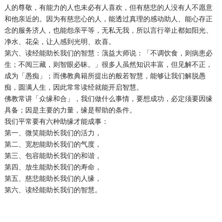
人的尊敬，有能力的人也未必有人喜欢，但有慈悲的人没有人不愿意
和他亲近的。因为有慈悲心的人，能透过真理的感动助人、能心存正
念的服务济人，也能怨亲平等，无私无我，所以言行举止都如阳光、
净水、花朵，让人感到光明、欢喜。
第六、读经能助长我们的智慧：蕅益大师说：「不调饮食，则病患必
生；不阅三藏，则智眼必昧。」很多人虽然知识丰富，但见解不正，
成为「愚痴」；而佛教典籍所提出的般若智慧，能够让我们解脱愚
痴，圆满人生，因此常常读经就能开启智慧。
佛教常讲「众缘和合」，我们做什么事情，要想成功，必定须要因缘
具备；因是主要的力量，缘是帮助的条件。
我们平常要有六种助缘才能成事：
第一、微笑能助长我们的活力，
第二、宽恕能助长我们的气度，
第三、包容能助长我们的和谐，
第四、放生能助长我们的寿命，
第五、慈悲能助长我们的人缘，
第六、读经能助长我们的智慧。