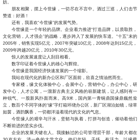
妨。
朋友相聚，摆上今世缘，一切尽在不言中。酒过三巡，人们击节
赞道：好酒！
还有，我喜欢“今世缘”的发展气势。
今世缘是一个年轻的品牌。企业着力推进“打造品牌，以质取胜，
文化营销，人才强企”的战略，逐步跨入了发展的快车道。“十五”末的
2005年，销售实现5亿元，2007年突破10亿元，2008年达到15亿元，
2009年跨越20亿元，2010年30亿元。
惊人的发展速度让人刮目相看。
数字印证着今世缘人的雄心与辉煌。
今世缘是我国经济快速发展的一个缩影。
我站在现代化的新办公区和厂区面前，欣喜之情油然而生。
专家楼，缘文化体验中心，会展中心，营销中心，办公中心，研
发中心，人才公寓，一溜新古典主义风格的崭新建筑，让人感到有一
种锐气、一股新风扑面而来。高9米，国内第一青铜鼎国缘鼎巍然耸
立，数百个不同字体的“缘”字灯箱环绕办公区，新厂区湖泊如镜，绿草
如茵，酒韵飘香，一切都洋溢着现代的文化的气息。
今世缘人的艰辛与汗水，坚韧与执着，打拼与创造，催动着他们
不断前进的坚实步伐。
企业的发展关键在人。我接触过的公司管理层干部，年龄大都在
30岁左右，清一色的大学文化，他们年轻，干练，有活力。以缘载