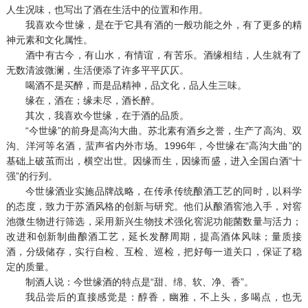
人生况味，也写出了酒在生活中的位置和作用。
我喜欢今世缘，是在于它具有酒的一般功能之外，有了更多的精
神元素和文化属性。
酒中有古今，有山水，有情谊，有苦乐。酒缘相结，人生就有了
无数清波微澜，生活便添了许多平平仄仄。
喝酒不是买醉，而是品精神，品文化，品人生三味。
缘在，酒在；缘未尽，酒长醉。
其次，我喜欢今世缘，在于酒的品质。
“今世缘”的前身是高沟大曲。苏北素有酒乡之誉，生产了高沟、双
沟、洋河等名酒，蜚声省内外市场。1996年，今世缘在“高沟大曲”的
基础上破茧而出，横空出世。因缘而生，因缘而盛，进入全国白酒“十
强”的行列。
今世缘酒业实施品牌战略，在传承传统酿酒工艺的同时，以科学
的态度，致力于苏酒风格的创新与研究。他们从酿酒窖池入手，对窖
池微生物进行筛选，采用新兴生物技术强化窖泥功能菌数量与活力；
改进和创新制曲酿酒工艺，延长发酵周期，提高酒体风味；量质接
酒，分级储存，实行自检、互检、巡检，把好每一道关口，保证了稳
定的质量。
制酒人说：今世缘酒的特点是“甜、绵、软、净、香”。
我品尝后的直接感觉是：醇香，幽雅，不上头，多喝点，也无