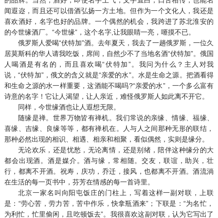
闻遐迩，而且还可以借酒弘扬一方土地。但作为一个文化人，我还是
喜欢酒好，名字也好的品牌。一个偶然的机会，我跨进了苏北淮安的
的今世缘酒厂。“今世缘”，这个名字,让我眼睛一亮，咂摸不已。
俄罗斯人爱喝“伏特加”酒。去年夏天，我去了一趟俄罗斯，一位久
居莫斯科的华人请我吃饭，席间，自然少不了当地名酒“伏特加”。俄国
人喝酒是有名的，而且喜欢喝“伏特加”。我问为什么？主人对我
说，“伏特加”，俄文的含义就是“亲爱的水”。水是生命之源。把酒看得
和生命之源的水一样重要，这酒能不喝吗?“亲爱的水”，一个多么富有
诗意的名字！它让人渴望，让人亲近，难怪俄罗斯人如此离不开它。
同样，今世缘酒也让人遐想无限。
随缘是禅。世界万物皆有禅机。我们常说的亲缘、情缘、福缘、
喜缘、吉缘、良缘等等，都有禅机在。人与人之间那种无形的联结，
那种必然出现的相识、相遇、相亲和相聚，看似偶然，实则是缘分。
无论欢乐，还是忧愁，无论离情，还是别绪，陪伴这种缘分的大
都会出现酒。酒是媒介。酒与缘，常相随。交友，联谊，助兴，壮
行，都离不开酒。祝寿，庆功，乔迁，接风，也都离不开酒。酒流淌
在生活的每一页书中，芬芳在情感的每一首诗里。
北京一家名叫向阳屯饭庄的门柱上，写着这样一副对联，上联
是：“劳心苦，劳力苦，苦中作乐，快拿瓶酒来”；下联是：“为名忙，
为利忙，忙里偷闲，且吃顿饭去”。我很喜欢这副对联，认为它写出了