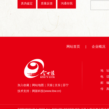
真伪鉴定
质量反馈
沟通你我
网站首页
|
企业概况
地 
电 话：
邮 编
加入收藏
｜
网站地图
｜
天猫
|
京东
|
苏宁
传 真：
技术支持：
网新科技
(
www.ibw.cn
)