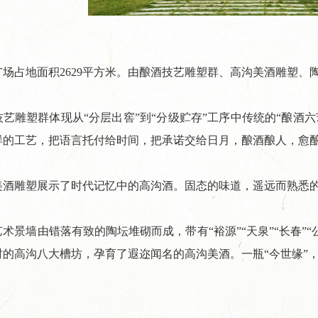
占地面积2629平方米。由酿酒技艺雕塑群、高沟美酒雕塑、
雕塑群体现从“分层出窖”到“分级贮存”工序中传统的“酿酒六
样的工艺，把语言托付给时间，把承诺交给日月，酿酒酿人，愈
雕塑展示了时代记忆中的高沟酒。固态的味道，遥远而熟悉的
墙由错落有致的陶坛堆砌而成，带有“裕源”“天泉”“长春”“公兴
时的高沟八大槽坊，孕育了遐迩闻名的高沟美酒。一瓶“今世缘”
、...