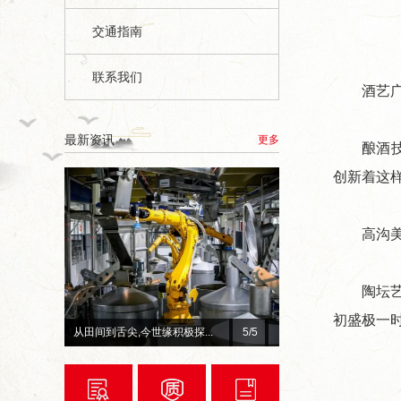
交通指南
联系我们
酒艺广场
最新资讯
更多
酿酒技艺
创新着这
高沟美酒
陶坛艺术景
初盛极一
.
从田间到舌尖,今世缘积极探...
5
/5
总台×今世缘官宣！李宇春