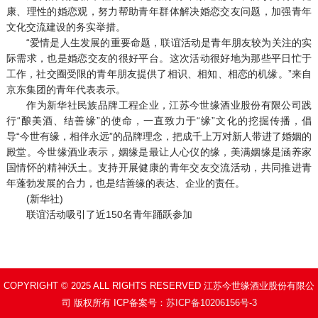
康、理性的婚恋观，努力帮助青年群体解决婚恋交友问题，加强青年
文化交流建设的务实举措。
“爱情是人生发展的重要命题，联谊活动是青年朋友较为关注的实
际需求，也是婚恋交友的很好平台。这次活动很好地为那些平日忙于
工作，社交圈受限的青年朋友提供了相识、相知、相恋的机缘。”来自
京东集团的青年代表表示。
作为新华社民族品牌工程企业，江苏今世缘酒业股份有限公司践
行“酿美酒、结善缘”的使命，一直致力于“缘”文化的挖掘传播，倡
导“今世有缘，相伴永远”的品牌理念，把成千上万对新人带进了婚姻的
殿堂。今世缘酒业表示，姻缘是最让人心仪的缘，美满姻缘是涵养家
国情怀的精神沃土。支持开展健康的青年交友交流活动，共同推进青
年蓬勃发展的合力，也是结善缘的表达、企业的责任。
(新华社)
联谊活动吸引了近150名青年踊跃参加
COPYRIGHT © 2025 ALL RIGHTS RESERVED 江苏今世缘酒业股份有限公
司 版权所有 ICP备案号：
苏ICP备10206156号-3