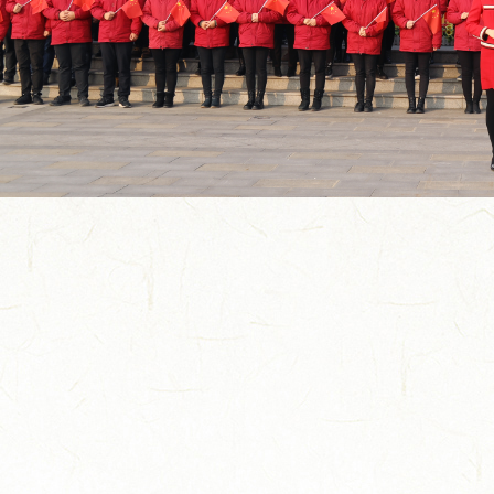
隔不断热爱！国缘牵线，...
从田间到舌尖,今世缘积极探...