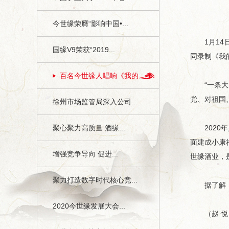
今世缘荣膺“影响中国•...
1月14日
国缘V9荣获“2019...
同录制《我
百名今世缘人唱响《我的...
“一条大河
党、对祖国
徐州市场监管局深入公司...
聚心聚力高质量 酒缘...
2020年
面建成小康
增强竞争导向 促进...
世缘酒业，
聚力打造数字时代核心竞...
据了解，《
2020今世缘发展大会...
（赵 悦