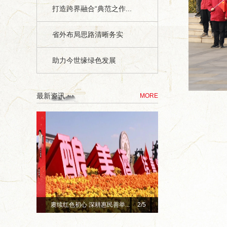
打造跨界融合“典范之作...
省外布局思路清晰务实
助力今世缘绿色发展
最新资讯
MORE
 深耕惠民善举...
超级工厂开箱记｜以数智之力...
3
/5
山海