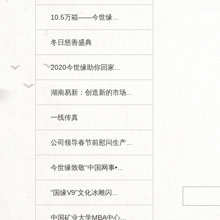
10.5万箱——今世缘...
冬日慈善盛典
2020今世缘助你回家...
湖南易新：创造新的市场...
一线传真
版面编号：
公司领导春节前慰问生产...
版面标题：2020年《今世缘月报》第一
今世缘致敬“中国网事•...
“国缘V9”文化冰雕闪...
中国矿业大学MBA中心...