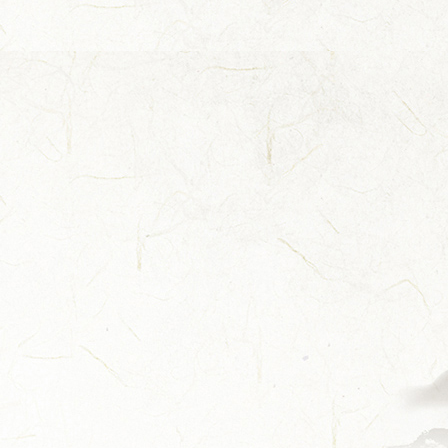
缘积极探...
总台×今世缘官宣！李宇春、...