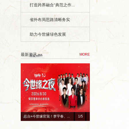
打造跨界融合“典范之作...
省外布局思路清晰务实
助力今世缘绿色发展
最新资讯
MORE
.
赓续红色初心 深耕惠民善举...
2
/5
超级工厂开箱记｜以数智之