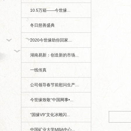
10.5万箱——今世缘...
冬日慈善盛典
2020今世缘助你回家...
湖南易新：创造新的市场...
一线传真
公司领导春节前慰问生产...
今世缘月报》第一期2、3版
今世缘致敬“中国网事•...
“国缘V9”文化冰雕闪...
中国矿业大学MBA中心...