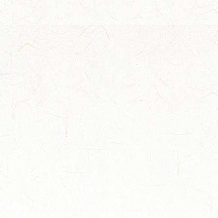
力...
山海隔不断热爱！国缘牵线，...
从田间到舌尖,今世