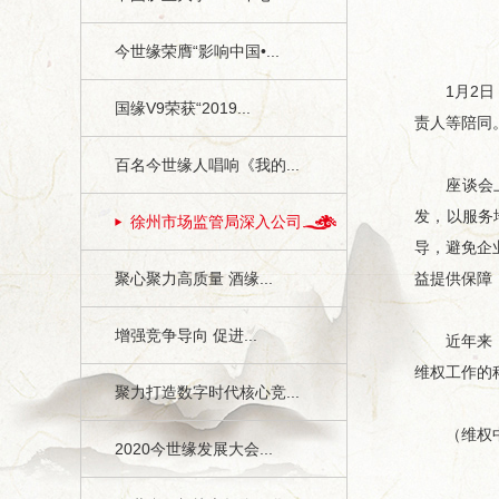
今世缘荣膺“影响中国•...
1月2日，
国缘V9荣获“2019...
责人等陪同
百名今世缘人唱响《我的...
座谈会上，
发，以服务
徐州市场监管局深入公司...
导，避免企
聚心聚力高质量 酒缘...
益提供保障
增强竞争导向 促进...
近年来，今
维权工作的
聚力打造数字时代核心竞...
（维权中
2020今世缘发展大会...