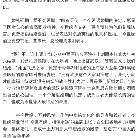
供。
婚礼延期，爱不会延期。“白衣天使一个个延迟婚期的决定，彰显
了医者仁心的崇高职业精神。今世缘有义务，更有责任为他们兑现诺
言。免费提供结婚喜酒，也是表达对凯旋英雄的敬意和祝福。”今世缘
酒业党委书记、董事长、总经理周素明表示。
“我们不上谁上呢！”江苏省中西医结合医院护士刘丽本打算大年初
六结婚，毅然推迟婚期，在大年初一晚上出征武汉。“等我回来，我们
结婚。”驰援武汉之际，原定于今年2月结婚的上海交大医学院附属瑞
金医院的陈家晖对未婚妻说。“只有武汉这个大家庭痊愈了，我们小家
才能幸福！待这场没有硝烟的战斗胜利之时，再是我们新婚之日。” 第
一批收治新冠肺炎患者的武汉金银潭医院护士金思思在微信朋友圈晒
出自己的心里话。一个个延迟婚期的决定，成为白衣天使最长情的告
白，也成为今世缘人最特别的牵挂。
一杯今世缘，万种风情。作为中华缘文化的倡导者和践行者，今
世缘酒业倡导“今世有缘，相伴永远”的品牌主张，在全国各地举办相亲
会、集体婚礼，把成千上万对新人带进婚姻的殿堂，塑造了“中国人的
喜酒”品牌形象。