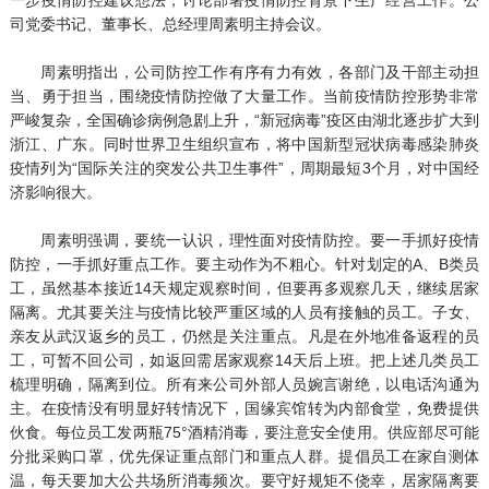
司党委书记、董事长、总经理周素明主持会议。
周素明指出，公司防控工作有序有力有效，各部门及干部主动担
当、勇于担当，围绕疫情防控做了大量工作。当前疫情防控形势非常
严峻复杂，全国确诊病例急剧上升，“新冠病毒”疫区由湖北逐步扩大到
浙江、广东。同时世界卫生组织宣布，将中国新型冠状病毒感染肺炎
疫情列为“国际关注的突发公共卫生事件”，周期最短3个月，对中国经
济影响很大。
周素明强调，要统一认识，理性面对疫情防控。要一手抓好疫情
防控，一手抓好重点工作。要主动作为不粗心。针对划定的A、B类员
工，虽然基本接近14天规定观察时间，但要再多观察几天，继续居家
隔离。尤其要关注与疫情比较严重区域的人员有接触的员工。子女、
亲友从武汉返乡的员工，仍然是关注重点。凡是在外地准备返程的员
工，可暂不回公司，如返回需居家观察14天后上班。把上述几类员工
梳理明确，隔离到位。所有来公司外部人员婉言谢绝，以电话沟通为
主。在疫情没有明显好转情况下，国缘宾馆转为内部食堂，免费提供
伙食。每位员工发两瓶75°酒精消毒，要注意安全使用。供应部尽可能
分批采购口罩，优先保证重点部门和重点人群。提倡员工在家自测体
温，每天要加大公共场所消毒频次。要守好规矩不侥幸，居家隔离要