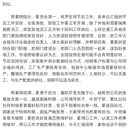
到位。
周素明指出，要安全第一，有序安排节后工作。各单位汇报的节
后工作安排，全面系统。部室工作要正常开展，除了外地和需要隔离
观察员工，部室其他员工正月初十回到工作岗位，上班交通工具相关
部门要协调统筹安排好，人力资源部按照常规管理。近期，把工作大
会报告讨论稿发给负责人，请大家好好理解，并帮助完善。重要的是
结合部门职能，把部门摆进去，把部门人员思想统一起来，谋划好各
项工作。市场营销要以训为主。全国疫情近期可能不会有明显好转，
节后安排培训，采取集中和分散相结合方式，经销客户也要与公司同
步做好培训。工厂生产要统筹安排。包装中心根据市场需要组织生
产。酿酒生产要理性应对，智能化车间空间大，人相对少，可以先复
工。与生产配套的岗位，假期可以适当延长。
周素明强调，要勇于担当，履职尽责无愧于心。始终把公司的发
展放在第一位，越是困难时期，公司领导班子、中层干部，要比以往
任何时候更要履好职尽好责，党员干部要站在第一线。要提高站位。
国家处于特殊时期，面临严峻形势，大家理所当然要有担当。今世缘
发展关键期，要把良好发展态势维护好。要用心工作。认真工作把事
情做对，用心工作才能把事情做好。今天汇报说明，参加会议干部的