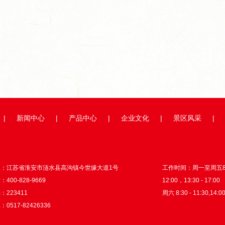
举...
超级工厂开箱记｜以数智之力...
山海隔不断热爱！国
|
新闻中心
|
产品中心
|
企业文化
|
景区风采
|
址：江苏省淮安市涟水县高沟镇今世缘大道1号
工作时间：周一至周五8:3
400-828-9669
12:00，13:30 - 17:00
：223411
周六 8:30 - 11:30,14:00
0517-82426336