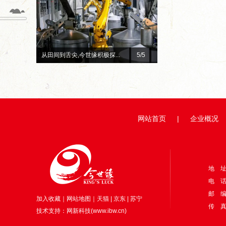
总台×今世缘官宣！李宇春、...
1
/5
赓续红色初心 深耕惠民善
网站首页
|
企业概况
地 
电 话：
邮 编
加入收藏
｜
网站地图
｜
天猫
|
京东
|
苏宁
传 真：
技术支持：
网新科技
(
www.ibw.cn
)