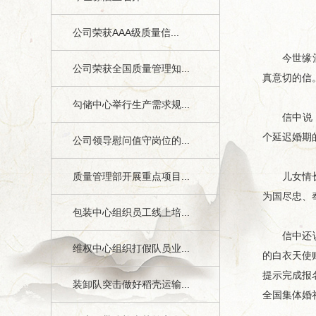
公司荣获AAA级质量信...
今世缘酒业
公司荣获全国质量管理知...
真意切的信
勾储中心举行生产需求规...
信中说，新
个延迟婚期
公司领导慰问值守岗位的...
质量管理部开展重点项目...
儿女情长，
为国尽忠、
包装中心组织员工线上培...
信中还说，
维权中心组织打假队员业...
的白衣天使
提示完成报名
装卸队突击做好稻壳运输...
全国集体婚