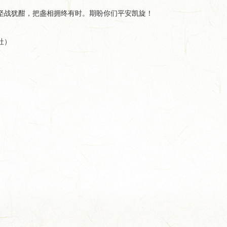
犹酣，把盏相拥终有时。期盼你们平安凯旋！
社）