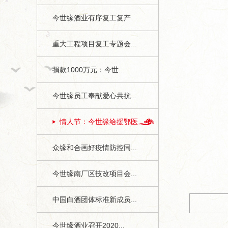
今世缘酒业有序复工复产
重大工程项目复工专题会...
捐款1000万元：今世...
今世缘员工奉献爱心共抗...
情人节：今世缘给援鄂医...
1
众缘和合画好疫情防控同...
今世缘月报》第二期1、4版
今世缘南厂区技改项目会...
中国白酒团体标准新成员...
今世缘酒业召开2020...