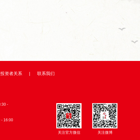
缘牵线，...
从田间到舌尖,今世缘积极探...
总台×今世缘
投资者关系
|
联系我们
0 -
 - 16:00
关注官方微信
关注微博