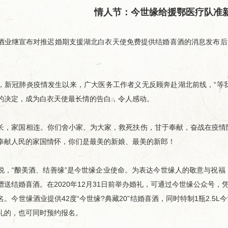
情人节：今世缘给援鄂医疗队准
继宣布对推迟婚期支援湖北白衣天使免费提供结婚喜酒的消息发布后，
。
冠肺炎疫情发生以来，广大医务工作者义无反顾奔赴湖北前线，“等我回
的决定，成为白衣天使最长情的告白，令人感动。
家国相连。你们舍小家、为大家，救死扶伤，甘于奉献，奋战在疫情防
奉献人民的家国情怀，你们是最美的新娘、最美的新郎！
“酿美酒、结善缘”是今世缘企业使命。为表达今世缘人的敬意与祝福
赠送结婚喜酒。在2020年12月31日前举办婚礼，可通过今世缘公众号，
。今世缘酒业提供42度“今世缘?典藏20”结婚喜酒，同时特制1瓶2.5
礼的，也可同时预约报名。