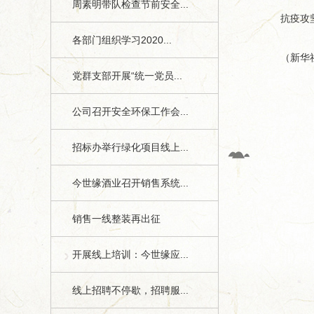
周素明带队检查节前安全...
抗疫攻坚战
各部门组织学习2020...
（新华
党群支部开展“统一党员...
公司召开安全环保工作会...
招标办举行绿化项目线上...
今世缘酒业召开销售系统...
销售一线整装再出征
开展线上培训：今世缘应...
线上招聘不停歇，招聘服...