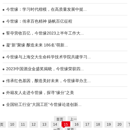
​今世缘：学习时代楷模，在高质量发展中挺...
今世缘：传承百色精神 扬帆百亿征程
誓夺营收百亿，今世缘2023上半年工作大...
​凝“新”聚缘 酿造未来 186名“萌新...
今世缘与上海交大生命科学技术学院共建学习...
2023中国酒业金盛奖揭晓，今世缘荣获四...
传承红色基因，酿造美好未来，今世缘举办主...
​外籍友人走进今世缘，探寻“缘分”之美
​全国轻工行业“大国工匠”今世缘论道创新...
首页
上一
页
10
11
12
13
14
15
16
17
18
19
20
一页
尾页