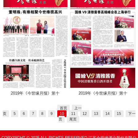
2019年《今世缘月报》第十
2019年《今世缘月报》第十
首页
上一
页
5
6
7
8
9
10
11
12
13
14
15
下一
页
尾页
COPYRIGHT © 2025 ALL RIGHTS RESERVED 江苏今世缘酒业股份有限公