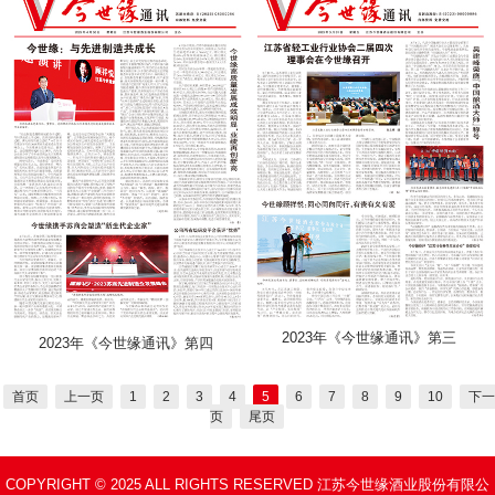
2023年《今世缘通讯》第三
2023年《今世缘通讯》第四
首页
上一页
1
2
3
4
5
6
7
8
9
10
下一
页
尾页
COPYRIGHT © 2025 ALL RIGHTS RESERVED 江苏今世缘酒业股份有限公