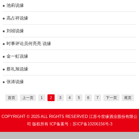
池莉说缘
高占祥说缘
刘祯说缘
时事评论员何亮亮 说缘
​金一虹说缘
蔡礼旭说缘
张涛说缘
首页
上一页
1
2
3
4
5
6
7
下一页
尾页
COPYRIGHT © 2025 ALL RIGHTS RESERVED 江苏今世缘酒业股份有限公
司 版权所有 ICP备案号：
苏ICP备10206156号-3