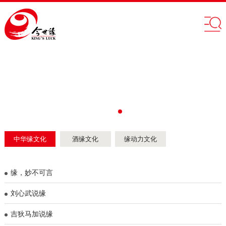
中华缘文化
酒缘文化
缘动力文化
缘，妙不可言
刘心武说缘
吉狄马加说缘