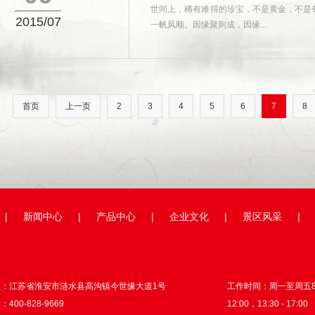
世间上，稀有难得的珍宝，不是黄金，不是钻
2015/07
一帆风顺。因缘聚则成，因缘...
首页
上一页
2
3
4
5
6
7
8
|
新闻中心
|
产品中心
|
企业文化
|
景区风采
|
址：江苏省淮安市涟水县高沟镇今世缘大道1号
工作时间：周一至周五8:3
400-828-9669
12:00，13:30 - 17:00