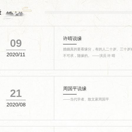
缘
许晴说缘
09
婚姻真的要看缘分，有的人二十岁、三十岁
2020/11
不可求，随缘的。 ——演员 许 晴
周国平说缘
21
——当代学者、散文家周国平
2020/08