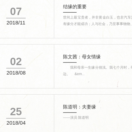
结缘的重要
07
世间上最宝贵者，并非黄金白玉，也非汽车
2018/11
有缘分才能成功；人与社会，乃至事事物物、你
举...
超级工厂开箱记｜以数智之力...
山海隔不断热爱！国
陈文茜：母女情缘
02
我和母亲一生缘分很浅。我七个月时，母
2018/08
边。 &em...
陈道明：夫妻缘
25
——演员 陈道明
2018/04