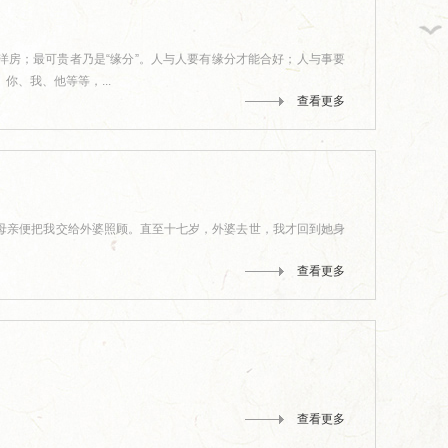
洋房；最可贵者乃是“缘分”。人与人要有缘分才能合好；人与事要
、我、他等等，...
查看更多
缘牵线，...
从田间到舌尖,今世缘积极探...
总台×今世缘
亲便把我交给外婆照顾。直至十七岁，外婆去世，我才回到她身
查看更多
查看更多