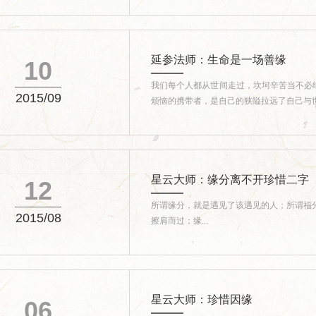
延参法师：生命是一场善缘
10
我们每个人都从世间走过，坎坷辛苦当不必
2015/09
烦恼的携带者，是自己的狭隘拉远了自己与世界
星云大师：缘分离不开珍惜二字
12
所谓缘分，就是遇见了该遇见的人；所谓福
2015/08
擦肩而过；缘...
星云大师：珍惜因缘
06