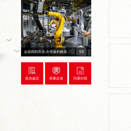
总台×今世缘官宣！李宇春、...
1
/5
赓续红色初心 深耕惠民善
真伪鉴定
质量反馈
沟通你我