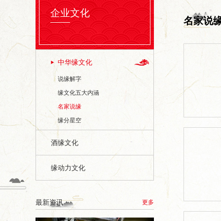
企业文化
名家说
中华缘文化
说缘解字
缘文化五大内涵
名家说缘
缘分星空
酒缘文化
缘动力文化
最新资讯
更多