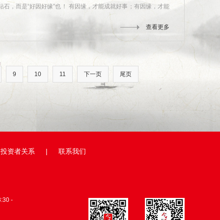
石，而是“好因好缘”也！ 有因缘，才能成就好事；有因缘，才能
查看更多
9
10
11
下一页
尾页
投资者关系
|
联系我们
0 -