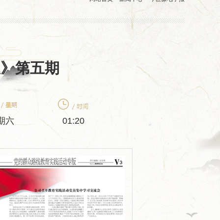
报》第五期
期六
01:20