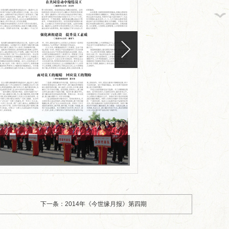
版面编号：CN32-0101
版面标题：2014年《今世
下一条：2014年《今世缘月报》第四期