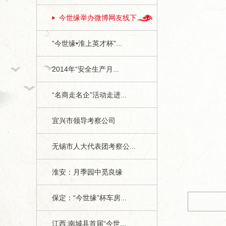
今世缘举办微博网友线下...
“今世缘•淮上英才杯”...
2014年“安全生产月...
“名商走名企”活动走进...
宜兴市领导考察公司
1
无锡市人大代表团考察公...
今世缘月报》第五期2、3版
淮安：月季园中觅良缘
保定：“今世缘”杯车房...
江西:南城县首届“今世...