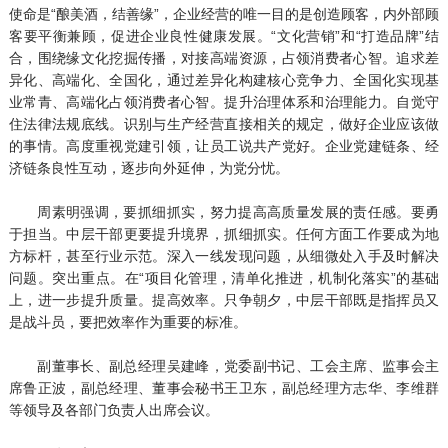
使命是“酿美酒，结善缘”，企业经营的唯一目的是创造顾客，内外部顾
客要平衡兼顾，促进企业良性健康发展。“文化营销”和“打造品牌”结
合，围绕缘文化挖掘传播，对接高端资源，占领消费者心智。追求差
异化、高端化、全国化，通过差异化构建核心竞争力、全国化实现基
业常青、高端化占领消费者心智。提升治理体系和治理能力。自觉守
住法律法规底线。识别与生产经营直接相关的规定，做好企业应该做
的事情。高度重视党建引领，让员工说共产党好。企业党建链条、经
济链条良性互动，逐步向外延伸，为党分忧。
周素明强调，要抓细抓实，努力提高高质量发展的责任感。要勇
于担当。中层干部更要提升境界，抓细抓实。任何方面工作要成为地
方标杆，甚至行业示范。深入一线发现问题，从细微处入手及时解决
问题。突出重点。在“项目化管理，清单化推进，机制化落实”的基础
上，进一步提升质量。提高效率。只争朝夕，中层干部既是指挥员又
是战斗员，要把效率作为重要的标准。
副董事长、副总经理吴建峰，党委副书记、工会主席、监事会主
席鲁正波，副总经理、董事会秘书王卫东，副总经理方志华、李维群
等领导及各部门负责人出席会议。