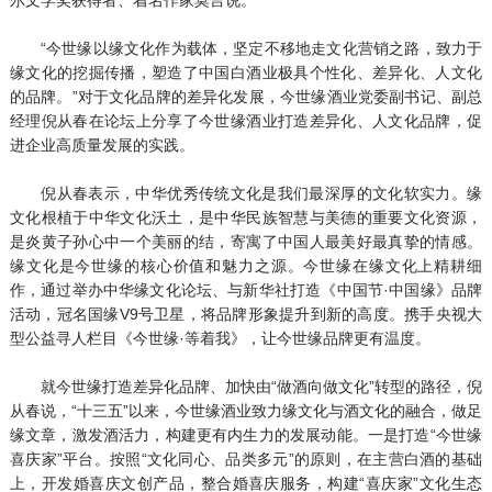
“今世缘以缘文化作为载体，坚定不移地走文化营销之路，致力于
缘文化的挖掘传播，塑造了中国白酒业极具个性化、差异化、人文化
的品牌。”对于文化品牌的差异化发展，今世缘酒业党委副书记、副总
经理倪从春在论坛上分享了今世缘酒业打造差异化、人文化品牌，促
进企业高质量发展的实践。
倪从春表示，中华优秀传统文化是我们最深厚的文化软实力。缘
文化根植于中华文化沃土，是中华民族智慧与美德的重要文化资源，
是炎黄子孙心中一个美丽的结，寄寓了中国人最美好最真挚的情感。
缘文化是今世缘的核心价值和魅力之源。今世缘在缘文化上精耕细
作，通过举办中华缘文化论坛、与新华社打造《中国节·中国缘》品牌
活动，冠名国缘V9号卫星，将品牌形象提升到新的高度。携手央视大
型公益寻人栏目《今世缘·等着我》，让今世缘品牌更有温度。
就今世缘打造差异化品牌、加快由“做酒向做文化”转型的路径，倪
从春说，“十三五”以来，今世缘酒业致力缘文化与酒文化的融合，做足
缘文章，激发酒活力，构建更有内生力的发展动能。一是打造“今世缘
喜庆家”平台。按照“文化同心、品类多元”的原则，在主营白酒的基础
上，开发婚喜庆文创产品，整合婚喜庆服务，构建“喜庆家”文化生态