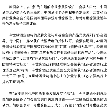
糖酒会上，以“缘”为主题的今世缘展位设在主会场入口处。中国
酒类流通协会会长王新国、中国酒业协会副秘书长刘振国、江苏省酒
类行业协会会长陈国锁等领导参观今世缘展位，并对今世缘酒业近年
来的发展给予高度评价。
今世缘酒业独特的品牌文化
与卓越稳定的产品品质得到了协会领
导、行业同仁、媒体及广大消费者的赞誉认可。糖酒会期间，
42
度四
开国缘和
42
度对开国缘荣获
2019
年度“江苏白酒畅销大单品”，
52
度国
缘
V9
（清雅酱香）荣获“江苏省酒类行业高端白酒标志产品”，今世缘
荣获
2019
年度江苏省“苏酒优质品牌”，今世缘酒业荣获“新冠肺炎疫情
防控特殊贡献奖”，今世缘酒业副总经理胡跃吾荣获“江苏省酒类行业
优秀企业家”称号，今世缘酒业质量总监左文霞荣获“江苏省酒类行业
十大工匠”称号，今世缘酒业勾储中心主任孙莹荣获“江苏省酒类行业
提名工匠”称号。
在“后疫情时代中国酒业高质量发展论坛”上，今世缘酒业副总经
理胡跃吾解答了与会嘉宾共同关注的话题——今世缘高质量发展的源
动力。胡跃吾表示，今世缘的进步成长，得益于消费者对今世缘品质