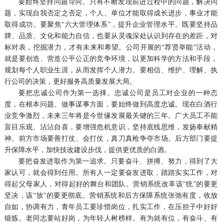
要始终坚持问题导向。只有不断发现前进过程中的问题，解决问
题，实现自我否定之否定，个人、单位才能取得成长进步，事业才能
取得成功。要聚焦“六大管理体系”，提升企业管理水平。既要坚持品
牌、品质、文化和能力自信，也要从灵魂深处认识到存在的差距，对
标对表，挖掘潜力，才有未来和希望。公司开展的“荐贤举能”活动，
就是要创造、营造公平公正的竞争环境，以更加科学的方法和手段，
规划每个人职业生涯，从而发挥个人潜力。要相信、维护、理解、执
行公司的决策，更好服务高质量发展大局。
要把忠诚公司作为第一选择。忠诚公司是员工对企业的一种态
度，在根本问题、做事谋事方面，要始终做到高度忠诚。现在白酒行
业竞争激烈，未来三年将是今世缘发展最关键的三年。广大员工不能
盲目乐观、沾沾自喜，要增强危机意识，坚持底线思维，发扬奉献精
神。前方市场要善打仗、会打仗，真刀真枪争夺市场。后方部门要提
升保障水平，加快技改建设步伐，提供更优质的白酒。
要把奋发进取作为第一追求。只要奋斗、拼搏、努力，得到了大
家认可，就会得到任用。所有人一定要奋发进取，踏踏实实工作，对
得起父母家人，对得起好的舞台和团队。营销系统改革该“统”的要更
坚决，该“放”的要更彻底。营销系统和后方保障系统张弛有度，收放
自如，协调有力，青年员工要珍惜岗位，扎实工作，在压担子中好好
锻炼。老同志要站好岗，为年轻人树榜样。有为就有位，有奋斗、有