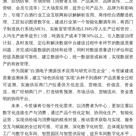
溯、防伪防窜、市场营销（消费者互动、产品展示、品牌宣传、二次
营销、会员引流等）三大场景应用，提升公司产品力、品牌力和影响
力，引领了白酒行业工业互联网标识解解析应用。将传经白洒酿造机
理、工匠知识图谱数字化，建成行业第一个智能化酿酒车间，将西门
子制造执行系统(MES)、实验室管理系统(LIMS)导人生产过程管控，
人均生产效率提升2.5倍，吨酒生产成本下降30%以上。引入数据治理
计划，及时发现、定位和解决数据中台建设过程中冬环节的数据质量
问题，并完成问题数据的流转和处理，同时对数据质量进行评估和监
控提高数据可靠性。建立数据中心，统一数据形成标准，实现数据资
产的有效管理。
作为国家“白酒电子溯源技术应用与研究示范企业”，今世缘建成
质量追溯体系，建立“绿色供应链”实现“从种子到酒杯”产品质量全过程
可追溯。实施供应商门户拉通供方信息流、货物流、价值流、资金
流，推广经销商门户，打造销售预测、市场活动、货物流向、资金透
明的协同平台。
未来，今世缘将引领个性化需求。以消费者为中心，更加注重以
数字化连接生产与消费，通过产品个性化定制、协同化生产、智能化
运营，实现供给端与消费端的精准对接，推动需求获取与实现、服务
交互与赋能的全过程可视、可追溯。深化数字化转型。总体规划智能
工厂与数字化车间、智慧园区与智慧供应链，提升车间数字化水平，