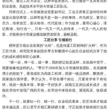
老结对。通过工匠大讲堂、以师带徒的形式，努力建设一支具有良好
职业道德、高超技术水平的今世缘工匠队伍。
拜师仪式上，今世缘酒业党委副书记、工会主席鲁正波对结对师
徒提出殷切希望，以师带徒不是一朝一夕的事情，作为师父，要尽心
尽力，传承技艺，薪火相传，代代延续；作为徒弟，要用心诚心，谨
记教诲，知行合一。只有一代又一代人的传承，一代又一代人的创
新，才能推动今世缘这艘战舰劈波斩浪，扬帆远航。
工匠分享 引领前行
榜样是引领企业发展的“火炬”，也是传递工匠精神的“火种”。作为
工匠代表，研究院常务副院长季方和酿酒中心副主任金绍武分享了他
们的成长感悟和匠心故事。
“择一业，终一生，成一事，我的师父就是这样，在执拗中坚守，
我要做像他这样的人。”季方于2006年加入今世缘研发团队，在吴建峰
博士的鼓励下，逐渐成长为高级工程师，国家一级品酒师、酿酒师，
国家级白酒评委。季方认为，不管在哪个岗位，只要肯学肯干肯钻
研，练就一身真本领，掌握一手好技术，就能立足岗位成长成才，就
能在劳动中发现广阔的天地，在劳动中体现价值、展现风采、收获成
功。
干一行，就要钻一行、精一行。在金绍武看来，匠艺传承才能成
就卓越品质，匠心坚守才能汇聚磅礴力量，守正创新才能铸就行业高