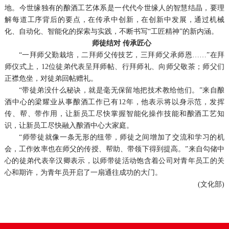
地。今世缘独有的酿酒工艺体系是一代代今世缘人的智慧结晶，要理
解每道工序背后的要点，在传承中创新，在创新中发展，通过机械
化、自动化、智能化的探索与实践，不断书写“工匠精神”的新内涵。
师徒结对 传承匠心
“一拜师父勤栽培，二拜师父传技艺，三拜师父承师恩……”在拜
师仪式上，12位徒弟代表呈拜师帖、行拜师礼、向师父敬茶；师父们
正襟危坐，对徒弟回帖赠礼。
“带徒弟没什么秘诀，就是毫无保留地把技术教给他们。”来自酿
酒中心的梁耀业从事酿酒工作已有12年，他表示将以身示范，发挥
传、帮、带作用，让新员工尽快掌握智能化操作技能和酿酒工艺知
识，让新员工尽快融入酿酒中心大家庭。
“师带徒就像一条无形的纽带，师徒之间增加了交流和学习的机
会，工作效率也在师父的传授、帮助、带领下得到提高。”来自勾储中
心的徒弟代表辛汉卿表示，以师带徒活动饱含着公司对青年员工的关
心和期许，为青年员开启了一扇通往成功的大门。
(文化部)