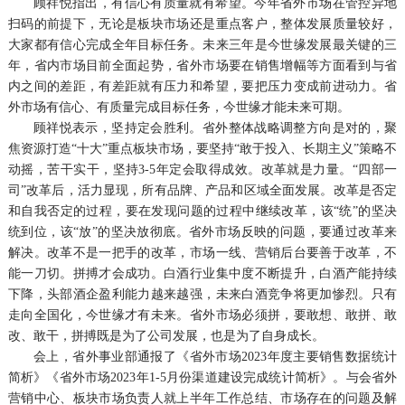
顾祥悦指出，有信心有质量就有希望。今年省外市场在管控异地
扫码的前提下，无论是板块市场还是重点客户，整体发展质量较好，
大家都有信心完成全年目标任务。未来三年是今世缘发展最关键的三
年，省内市场目前全面起势，省外市场要在销售增幅等方面看到与省
内之间的差距，有差距就有压力和希望，要把压力变成前进动力。省
外市场有信心、有质量完成目标任务，今世缘才能未来可期。
顾祥悦表示，坚持定会胜利。省外整体战略调整方向是对的，聚
焦资源打造“十大”重点板块市场，要坚持“敢于投入、长期主义”策略不
动摇，苦干实干，坚持3-5年定会取得成效。改革就是力量。“四部一
司”改革后，活力显现，所有品牌、产品和区域全面发展。改革是否定
和自我否定的过程，要在发现问题的过程中继续改革，该“统”的坚决
统到位，该“放”的坚决放彻底。省外市场反映的问题，要通过改革来
解决。改革不是一把手的改革，市场一线、营销后台要善于改革，不
能一刀切。拼搏才会成功。白酒行业集中度不断提升，白酒产能持续
下降，头部酒企盈利能力越来越强，未来白酒竞争将更加惨烈。只有
走向全国化，今世缘才有未来。省外市场必须拼，要敢想、敢拼、敢
改、敢干，拼搏既是为了公司发展，也是为了自身成长。
会上，省外事业部通报了《省外市场2023年度主要销售数据统计
简析》《省外市场2023年1-5月份渠道建设完成统计简析》。与会省外
营销中心、板块市场负责人就上半年工作总结、市场存在的问题及解