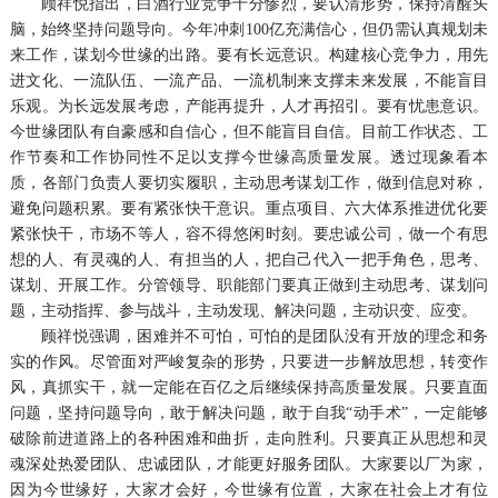
顾祥悦指出，白酒行业竞争十分惨烈，要认清形势，保持清醒头
脑，始终坚持问题导向。今年冲刺100亿充满信心，但仍需认真规划未
来工作，谋划今世缘的出路。要有长远意识。构建核心竞争力，用先
进文化、一流队伍、一流产品、一流机制来支撑未来发展，不能盲目
乐观。为长远发展考虑，产能再提升，人才再招引。要有忧患意识。
今世缘团队有自豪感和自信心，但不能盲目自信。目前工作状态、工
作节奏和工作协同性不足以支撑今世缘高质量发展。透过现象看本
质，各部门负责人要切实履职，主动思考谋划工作，做到信息对称，
避免问题积累。要有紧张快干意识。重点项目、六大体系推进优化要
紧张快干，市场不等人，容不得悠闲时刻。要忠诚公司，做一个有思
想的人、有灵魂的人、有担当的人，把自己代入一把手角色，思考、
谋划、开展工作。分管领导、职能部门要真正做到主动思考、谋划问
题，主动指挥、参与战斗，主动发现、解决问题，主动识变、应变。
顾祥悦强调，困难并不可怕，可怕的是团队没有开放的理念和务
实的作风。尽管面对严峻复杂的形势，只要进一步解放思想，转变作
风，真抓实干，就一定能在百亿之后继续保持高质量发展。只要直面
问题，坚持问题导向，敢于解决问题，敢于自我“动手术”，一定能够
破除前进道路上的各种困难和曲折，走向胜利。只要真正从思想和灵
魂深处热爱团队、忠诚团队，才能更好服务团队。大家要以厂为家，
因为今世缘好，大家才会好，今世缘有位置，大家在社会上才有位