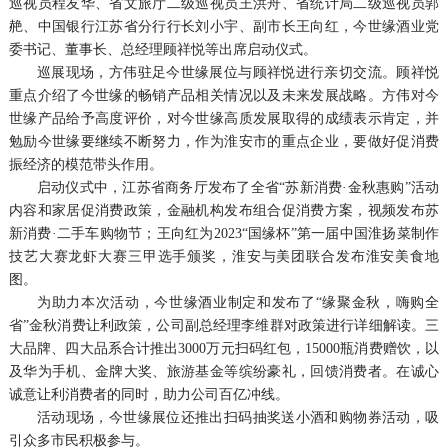
巡视员程友华、省文旅厅二级巡视员王洪舟、省统计局二级巡视员郭
赩、中国银行江苏省分行行长刘小宇、副市长王向红，今世缘酒业党
委书记、董事长、总经理顾祥悦等出席启动仪式。
巡展现场，方伟驻足今世缘展位与顾祥悦进行亲切交流。顾祥悦
重点介绍了今世缘的畅销产品相关情况以及未来发展战略。方伟对今
世缘产品给予高度评价，对今世缘高质发展取得的成绩表示肯定，并
勉励今世缘要继续不断努力，作为淮安市的重点企业，要做好促消费
振经济的模范带头作用。
启动仪式中，江苏省商务厅发布了全省“苏新消费·金秋惠购”活动
内容和家居促消费政策，金融机构发布组合促消费方案，视频发布苏
新消费·二手车购物节；王向红为2023“国缘杯”第一届中国淮扬菜制作
技艺大赛龙虾大赛三甲选手颁奖，淮安与美团联合发布淮安美食地
图。
为助力本次活动，今世缘酒业制定和发布了“缘聚金秋，嗨购全
省”金秋消费让利政策，公司副总经理李维群对政策进行详细解读。三
大品牌、四大品系合计推出3000万元扫码红包，15000瓶消费赠饮，以
及华为手机、金牌大奖、旅游基金等缤纷豪礼，回馈消费者。在诚心
诚意让利消费者的同时，助力公司百亿冲线。
活动现场，今世缘展位还推出扫码抽奖送小酒和购物券活动，吸
引众多市民积极参与。