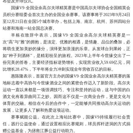
布会及开球仪式。
国缘V9·全国业余高尔夫球精英赛是中国高尔夫球协会全国精英会
员积分赛组委会首次主办的全国业余赛事。该赛事将于2023年9月24日
至12月21日在全国5个城市举办，包括上海、南京、杭州、苏州四站分
站赛和海南一站全国总决赛。
羊栋在致辞中表示，国缘V9·全国业余高尔夫球精英赛是一
次“高”与“雅”的拥抱，是淡定、优雅的相遇，是情趣、品位的叠加，必
将萌生更加美妙的缘分，演绎更加浪漫的乐章。从发球台到果岭，正
如“种子到酒杯”，是精彩纷呈的旅程。2023年上半年今世缘交出了一
份完美的答卷，主要经济指标逆势增长，实现营业收入59.69亿元，同
比增长28.47%，下半年将全力冲刺实现全年营收百亿的目标。
惠陈隆表示，首届官方主办的国缘V9·全国业余高尔夫精英赛的落
地标志着中高协与今世缘酒业之间的紧密合作迈入了新阶段。高尔夫
运动一直以来都是一项强调技巧、专注和坚持的运动，这与中国的白
酒文化有着异曲同工之妙。因而这不仅是一次商业合作，更是文化与
体育的交融。相信在今后的合作中，一定能够共同推动高尔夫运动的
发展，让更多人了解和热爱这项运动。
赛事赋能公益。在此次上海站比赛中，国缘V9持续履行社会责
任，践行公益使命，通过设置相应比赛规则，球员挥杆进洞的方式捐
赠公益基金，为拯救江豚公益行动助力。