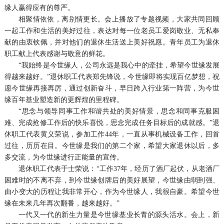
缘人赢得应有的尊严。
相聚情依依，离别情更长。会上播放了专题视频，大家共同回顾
一起工作和生活的美好过往，表达对每一位老员工爱岗敬业、无私奉
献的由衷钦佩，并对他们的退休生活送上美好祝愿。青年员工为退休
职工献上代表感谢与敬意的鲜花。
“我始终是今世缘人，公司永远是我心中的牵挂，希望今世缘发展
得越来越好。”退休职工代表郑先锋说，今世缘即将实现百亿梦想，祝
愿今世缘再接再厉，通过创新奋斗，早日跨入行业第一阵营，为今世
缘百年基业塑造新的更辉煌的里程碑。
“思念与领导同事工作和谐共处的美好情景，思念和同事克服困
难、完成抢修工作后的快乐喜悦，思念完成任务目标后的成就感。”退
休职工代表黄义荣说，参加工作44年，一直从事机械设备工作，回首
过往，历历在目。今世缘是我们的第二个家，希望大家退休以后，多
多交流，为今世缘进行正能量的宣传。
退休职工代表于士荣说：“工作37年，经历了酒厂起伏，从老酒厂
困难时的不离不弃，到今世缘创牌后的美好展望，今世缘由弱到强、
由小变大的历程让我非常开心，作为今世缘人，我很自豪。希望今世
缘在未来几年再次翻番，越来越好。”
一代又一代的新生力量是今世缘基业长青的源头活水。会上，新