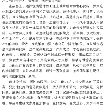
相关部门负责人、青年员工代表参加活动。
座谈会上，顾祥悦为退休职工送上诚挚感谢和衷心祝福，并为退
休职工代表颁发退休证书和定制纪念酒。顾祥悦表示，忆往昔，风雨
同舟。今世缘能有今天的成功，从站起来、富起来走向强起来，既有
各级党委政府坚强领导，也是一届届领导班子、一代代今世缘人不懈
奋斗的结果，更是一线基层员工的坚持坚守，为未来发展建立扎实基
础。在今世缘史册中，永远镌刻着你们的荣光。看今朝，欢欣鼓舞。
今年上半年，今世缘发展速度良好，在经济下行严重的情况下，保持
28%的增速，营收、净利润在白酒上市公司中排行第7位。今世缘永远
是大家共同的家，这个家兴旺发达，作为成员，才会感到自豪欣慰。
向未来，共同酿造。公司这两年对战略进行调整，用战略高目标引
领，激发大家奋斗动力；用高素质人才支撑，推动今世缘高质量发
展；匹配生产资源要素，以质取胜，谋划未来；从公司营销角度，省
内精耕攀顶、省外攻城拔寨。通过一系列改革，激发团队敢打硬仗、
善打硬仗的激情、豪情。
顾祥悦指出，老同志阅历、经历、能力足，是今世缘的宝贵财
富，要把他们好的意见收集起来，放入团队中研究，发现问题、分析
问题、解决问题。发展成果要共享，对于家庭特别困难的退休职工，
要研究建立机制标准，有所照顾，让大家感受到今世缘大家庭的温
暖。希望今世缘大家庭更加和谐、更好发展、更大进步，为所有今世