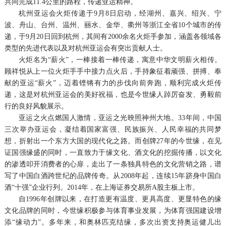
共同完成11.4公里的路程，传递亚运精神。
杭州亚运会火炬传递于9月8日启动，经湖州、嘉兴、绍兴、宁
波、舟山、台州、温州、丽水、金华、衢州等浙江全省10个城市的传
递，于9月20日回到杭州，其间有2000余名火炬手参加，涵盖各领域各
类型的先进代表以及对杭州亚运会有突出贡献人士。
火炬名为“薪火”，一棒接着一棒传递，寓意中华文明薪火相传。
顾祥悦从上一位火炬手手中接力点火后，手持象征着顽强、拼搏、奉
献的亚运“薪火”，迈着铿锵有力的步伐向前奔跑，顺利完成火炬传
递，这是对杭州亚运会的美好祝福，也是今世缘人踔厉奋发、勇毅前
行的良好风貌展示。
亚运之火点燃国人激情，亚运之光映照神州大地。33年间，中国
三次举办亚运会，凝结着国家富强、民族振兴、人民幸福的共同梦
想，折射出一个东方大国的现代化之路。而创牌27年的今世缘，在见
证国强缘盛的同时，一直致力于缘文化、酒文化的挖掘传播，以文化
的渗透叩开消费者的心扉，走出了一条独具特色的文化营销之路，谱
写了中国白酒跨世纪的品牌传奇。从2008年起，连续15年跻身中国白
酒“十强”企业行列。2014年，在上海证券交易所A股主板上市。
自1996年创牌以来，在打造更有温度、更具高度、更显特色的缘
文化品牌的同时，今世缘积极参与体育事业发展，为体育强国建设增
添“缘动力”。多年来，和奥林匹克结缘，多次出资支持奥运健儿出