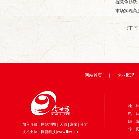
握竞争趋势
市场实现高
（丁 平
网站首页
|
企业概况
地 
电 话：
邮 编
加入收藏
｜
网站地图
｜
天猫
|
京东
|
苏宁
传 真：
技术支持：
网新科技
(
www.ibw.cn
)