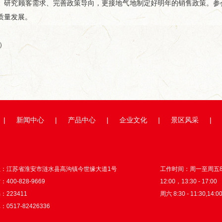
、研究顾客需求、完善政策导向，更接地气地制定好明年的销售政策。参
质量发展。
）
|
新闻中心
|
产品中心
|
企业文化
|
景区风采
|
址：江苏省淮安市涟水县高沟镇今世缘大道1号
工作时间：周一至周五8:3
400-828-9669
12:00，13:30 - 17:00
：223411
周六 8:30 - 11:30,14:00
0517-82426336