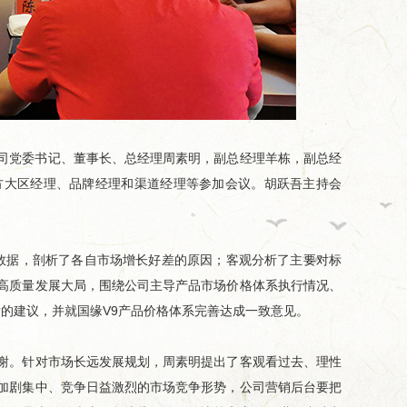
公司党委书记、董事长、总经理周素明，副总经理羊栋，副总经
方大区经理、品牌经理和渠道经理等参加会议。胡跃吾主持会
数据，剖析了各自市场增长好差的原因；客观分析了主要对标
缘牵线，...
从田间到舌尖,今世缘积极探...
总台×今世缘
高质量发展大局，围绕公司主导产品市场价格体系执行情况、
肯的建议，并就国缘V9产品价格体系完善达成一致意见。
。针对市场长远发展规划，周素明提出了客观看过去、理性
加剧集中、竞争日益激烈的市场竞争形势，公司营销后台要把