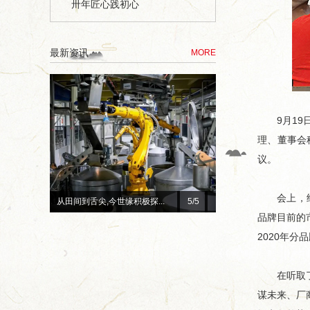
卅年匠心践初心
最新资讯
MORE
9月19
理、董事会
议。
会上，经销
总台×今世缘官宣！李宇春、...
1
/5
赓续红色初心 深耕惠民善
品牌目前的
2020年
在听取了大
谋未来、厂