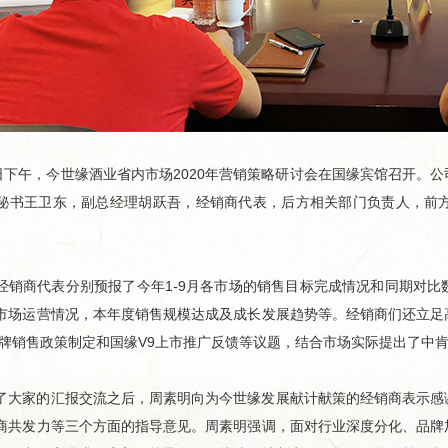
日下午，今世缘酒业省内市场2020年营销策略研讨会在国缘宾馆召开。
秘书王卫东，副总经理胡跃吾，经销商代表，后方相关部门负责人，前
商代表分别预报了今年1-9月各市场的销售目标完成情况和同期对比
举...
超级工厂开箱记｜以数智之力...
山海隔不断热爱！国
市场运营情况，本年度销售规模达成及成长发展趋势等。经销商们还立足
分品牌销售政策制定和国缘V9上市推广反馈等议题，结合市场实际提出了中
家的汇报交流之后，周素明向为今世缘发展献计献策的经销商表示感谢
商共发力等三个方面的指导意见。周素明强调，面对行业深度分化、品牌