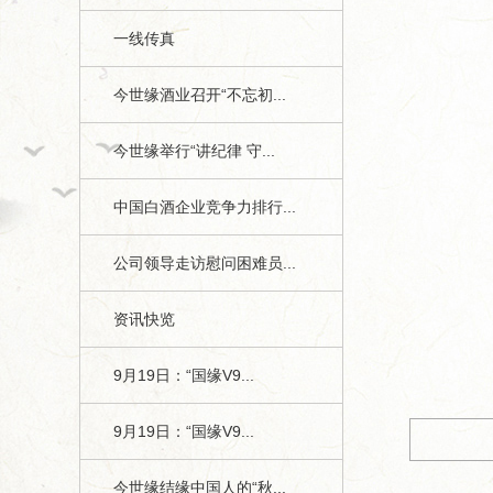
一线传真
今世缘酒业召开“不忘初...
今世缘举行“讲纪律 守...
中国白酒企业竞争力排行...
公司领导走访慰问困难员...
1
资讯快览
今世缘月报》第九期1、4版
9月19日：“国缘V9...
9月19日：“国缘V9...
今世缘结缘中国人的“秋...