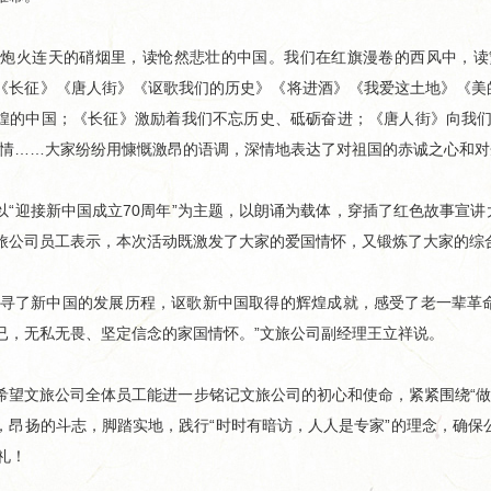
火连天的硝烟里，读怆然悲壮的中国。我们在红旗漫卷的西风中，读繁
《长征》《唐人街》《讴歌我们的历史》《将进酒》《我爱这土地》《美
煌的中国；《长征》激励着我们不忘历史、砥砺奋进；《唐人街》向我们
之情……大家纷纷用慷慨激昂的语调，深情地表达了对祖国的赤诚之心和
迎接新中国成立70周年”为主题，以朗诵为载体，穿插了红色故事宣讲
旅公司员工表示，本次活动既激发了大家的爱国情怀，又锻炼了大家的综
了新中国的发展历程，讴歌新中国取得的辉煌成就，感受了老一辈革命
已，无私无畏、坚定信念的家国情怀。”文旅公司副经理王立祥说。
文旅公司全体员工能进一步铭记文旅公司的初心和使命，紧紧围绕“做强做
，昂扬的斗志，脚踏实地，践行“时时有暗访，人人是专家”的理念，确保
礼！