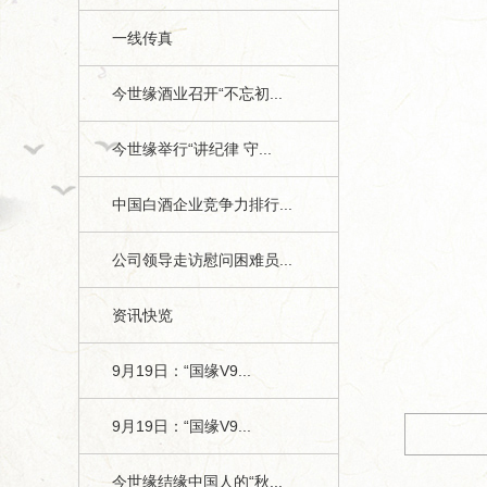
一线传真
今世缘酒业召开“不忘初...
今世缘举行“讲纪律 守...
中国白酒企业竞争力排行...
公司领导走访慰问困难员...
1
资讯快览
今世缘月报》第九期1、4版
9月19日：“国缘V9...
9月19日：“国缘V9...
今世缘结缘中国人的“秋...