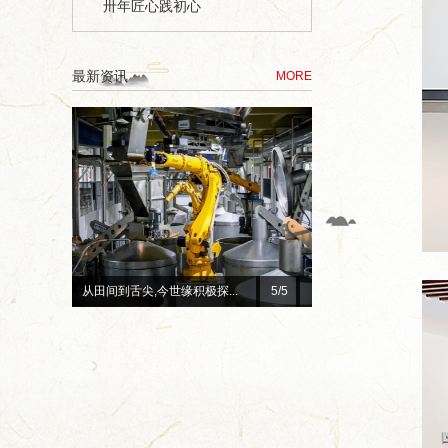
卅年匠心践初心
最新资讯
MORE
总台×今世缘官宣！李宇春、...
1
/5
赓续红色初心 深耕惠民善