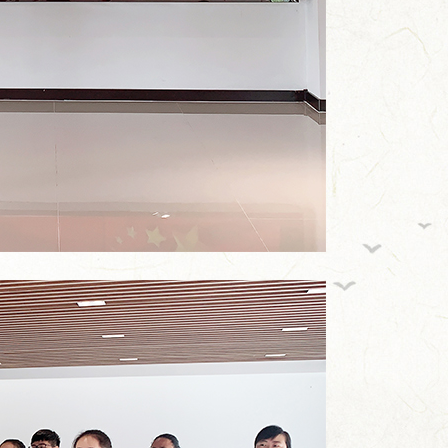
缘牵线，...
从田间到舌尖,今世缘积极探...
总台×今世缘