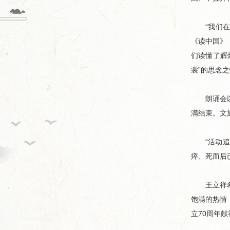
“我们在炮
《读中国》
们读懂了辉
裳”的思念
朗诵会以“
满结束。文
“活动追寻
瘁、死而后
王立祥希望
饱满的热情
立70周年献