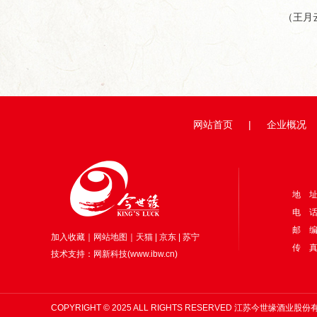
（王月
网站首页
|
企业概况
地 
电 话：
邮 编
加入收藏
｜
网站地图
｜
天猫
|
京东
|
苏宁
传 真：
技术支持：
网新科技
(
www.ibw.cn
)
COPYRIGHT © 2025 ALL RIGHTS RESERVED 江苏今世缘酒业