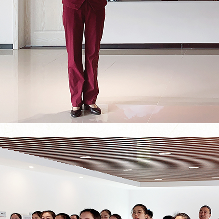
举...
超级工厂开箱记｜以数智之力...
山海隔不断热爱！国