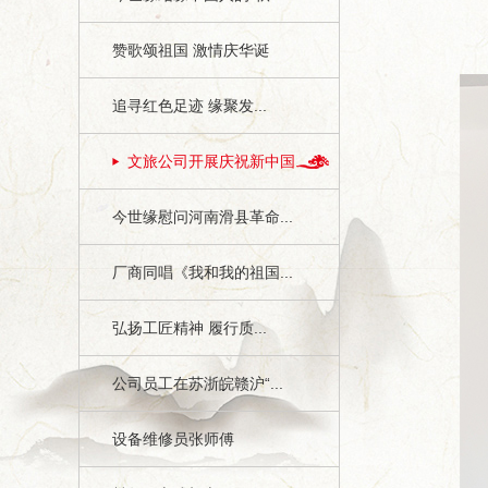
赞歌颂祖国 激情庆华诞
追寻红色足迹 缘聚发...
文旅公司开展庆祝新中国...
今世缘慰问河南滑县革命...
厂商同唱《我和我的祖国...
弘扬工匠精神 履行质...
公司员工在苏浙皖赣沪“...
设备维修员张师傅