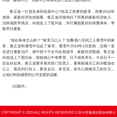
鲁正波一行首先来到包装中心7组员工郑勇的家里，郑勇2016年
患病，家庭经济负担较重。鲁正波详细询问了郑勇的家庭经济收入、
治病就医等情况，向他送上了慰问金，并叮嘱他要好好保重身体，争
取早日康复。
“现在身体怎么样？”“家里几口人？”在酿酒八车间工人潘雪中的家
里，鲁正波和潘雪中拉起了家常。潘雪中2019年2月患病，后期一直
在进行康复治疗，家中四个子女均在校读书，家庭经济困难。鲁正波
向他送上了慰问金，鼓励他心中有希望，日子就有奔头，今后日子一
定会好起来。鲁正波要求相关部门负责人，要将困难员工的冷暖放在
心上、落实到行动上，要多走访、多交流，多关心困难员工的生活，
让他们时刻感受到公司党委的温暖。
（纪骁洋）
COPYRIGHT © 2025 ALL RIGHTS RESERVED 江苏今世缘酒业股份有限公