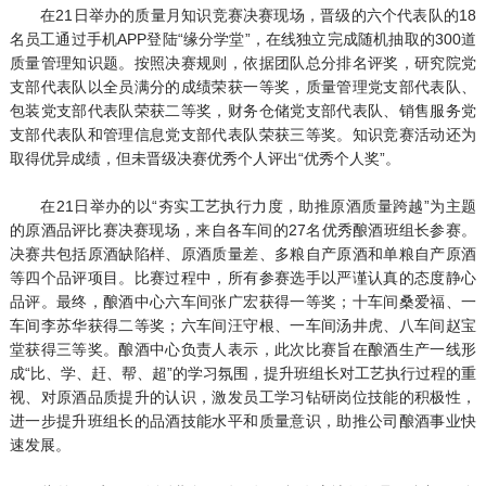
在21日举办的质量月知识竞赛决赛现场，晋级的六个代表队的18
名员工通过手机APP登陆“缘分学堂”，在线独立完成随机抽取的300道
质量管理知识题。按照决赛规则，依据团队总分排名评奖，研究院党
支部代表队以全员满分的成绩荣获一等奖，质量管理党支部代表队、
包装党支部代表队荣获二等奖，财务仓储党支部代表队、销售服务党
支部代表队和管理信息党支部代表队荣获三等奖。知识竞赛活动还为
取得优异成绩，但未晋级决赛优秀个人评出“优秀个人奖”。
在21日举办的以“夯实工艺执行力度，助推原酒质量跨越”为主题
的原酒品评比赛决赛现场，来自各车间的27名优秀酿酒班组长参赛。
决赛共包括原酒缺陷样、原酒质量差、多粮自产原酒和单粮自产原酒
等四个品评项目。比赛过程中，所有参赛选手以严谨认真的态度静心
品评。最终，酿酒中心六车间张广宏获得一等奖；十车间桑爱福、一
车间李苏华获得二等奖；六车间汪守根、一车间汤井虎、八车间赵宝
堂获得三等奖。酿酒中心负责人表示，此次比赛旨在酿酒生产一线形
成“比、学、赶、帮、超”的学习氛围，提升班组长对工艺执行过程的重
视、对原酒品质提升的认识，激发员工学习钻研岗位技能的积极性，
进一步提升班组长的品酒技能水平和质量意识，助推公司酿酒事业快
速发展。