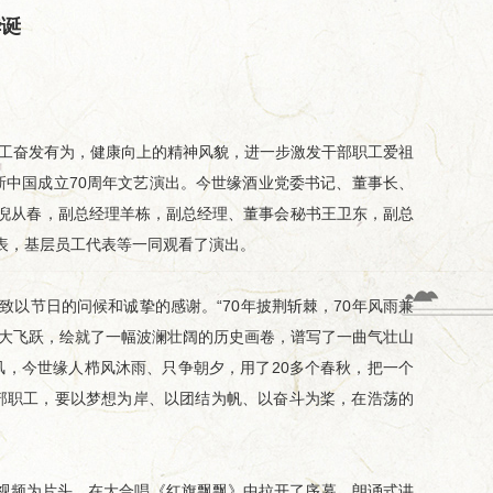
华诞
工奋发有为，健康向上的精神风貌，进一步激发干部职工爱祖
新中国成立70周年文艺演出。今世缘酒业党委书记、董事长、
倪从春，副总经理羊栋，副总经理、董事会秘书王卫东，副总
表，基层员工代表等一同观看了演出。
节日的问候和诚挚的感谢。“70年披荆斩棘，70年风雨兼
伟大飞跃，绘就了一幅波澜壮阔的历史画卷，谱写了一曲气壮山
风，今世缘人栉风沐雨、只争朝夕，用了20多个春秋，把一个
干部职工，要以梦想为岸、以团结为帆、以奋斗为桨，在浩荡的
闪视频为片头，在大合唱《红旗飘飘》中拉开了序幕。朗诵式讲