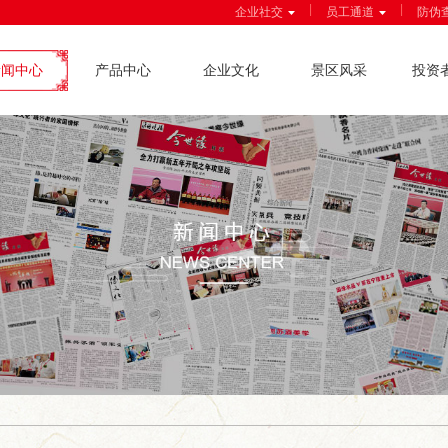
|
|
企业社交
员工通道
防伪
新闻中心
产品中心
企业文化
景区风采
投资