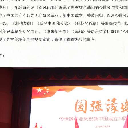
岁月》、配乐诗朗诵《春风化雨》诉说了具有红色基因的今世缘与共和国
述了中国共产党领导无产阶级革命，新中国成立，香港回归；以及今世缘
一起。《相信梦想》《我的中国我爱你》《鲜花的祝福》等歌舞类节目
对美好幸福生活的向往。《缘来新画卷》《幸福》等语言类节目展现了今
现了异常美轮美奂的视觉盛宴，赢得了阵阵热烈的掌声。
洋）
力...
山海隔不断热爱！国缘牵线，...
从田间到舌尖,今世