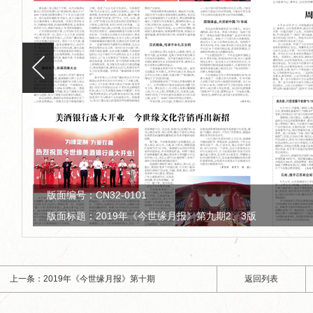
版面编号：
版面标题：2019年《今世缘月报》第九期5、8版
上一条：2019年《今世缘月报》第十期
返回列表