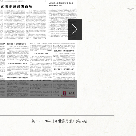
版面编号：
版面标题：2019年《今世
下一条：2019年《今世缘月报》第八期