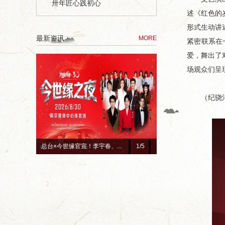
卅年匠心践初心
述《红色的
形式生动讲
最新资讯
MORE
紧密联系在
爱，舞出了
场观众们呈
（纪骁
.
赓续红色初心 深耕惠民善举...
2
/5
超级工厂开箱记｜以数智之