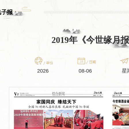
电子报
2019年《今世缘月
2026
08-06
星