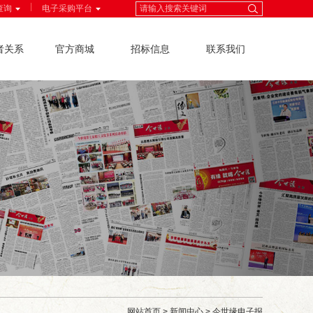
|
查询
电子采购平台
者关系
官方商城
招标信息
联系我们
网站首页
>
新闻中心
>
今世缘电子报