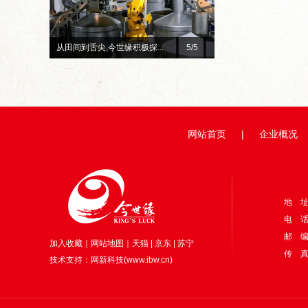
总台×今世缘官宣！李宇春、...
1
/5
赓续红色初心 深耕惠民善
网站首页
|
企业概况
地 
电 话：
邮 编
加入收藏
｜
网站地图
｜
天猫
|
京东
|
苏宁
传 真：
技术支持：
网新科技
(
www.ibw.cn
)