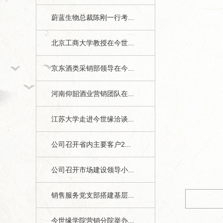
蔚蓝生物总裁陈刚一行考...
北京工商大学教授在今世...
京东酒类采销部领导在今...
河南仰韶酒业营销团队在...
江苏大学走进今世缘洽谈...
1
公司召开省内主要客户2...
今世缘月报》第十一期1、4版
公司召开市场建设领导小...
销售服务党支部搭建基层...
今世缘学院营销分院举办...