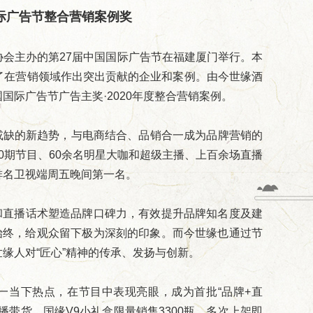
国际广告节整合营销案例奖
协会主办的第27届中国国际广告节在福建厦门举行。本
了在营销领域作出突出贡献的企业和案例。由今世缘酒
际广告节广告主奖·2020年度整合营销案例。
或缺的新趋势，与电商结合、品销合一成为品牌营销的
0期节目、60余名明星大咖和超级主播、上百余场直播
排名卫视端周五晚间第一名。
和直播话术塑造品牌口碑力，有效提升品牌知名度及建
始终，给观众留下极为深刻的印象。而今世缘也通过节
缘人对“匠心”精神的传承、发扬与创新。
一当下热点，在节目中表现亮眼，成为首批“品牌+直
带货，国缘V9小礼盒限量销售3300瓶，多次上架即