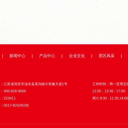
举...
超级工厂开箱记｜以数智之力...
山海隔不断热爱！国
|
新闻中心
|
产品中心
|
企业文化
|
景区风采
|
址：江苏省淮安市涟水县高沟镇今世缘大道1号
工作时间：周一至周五8:3
400-828-9669
12:00，13:30 - 17:00
：223411
周六 8:30 - 11:30,14:00
0517-82426336