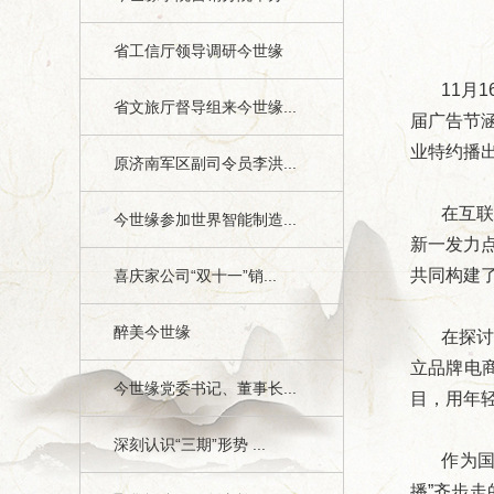
省工信厅领导调研今世缘
11月
省文旅厅督导组来今世缘...
届广告节
业特约播
原济南军区副司令员李洪...
在互
今世缘参加世界智能制造...
新一发力
共同构建
喜庆家公司“双十一”销...
醉美今世缘
在探讨
立品牌电
今世缘党委书记、董事长...
目，用年
深刻认识“三期”形势 ...
作为国
播”齐步