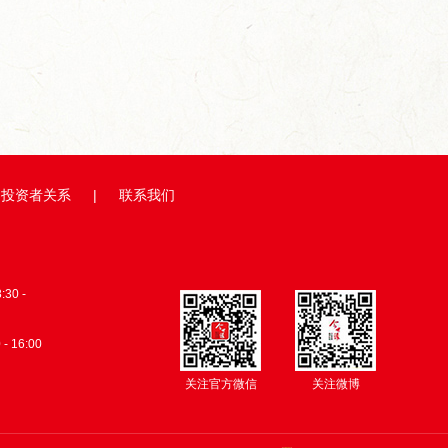
缘牵线，...
从田间到舌尖,今世缘积极探...
总台×今世缘
投资者关系
|
联系我们
0 -
 - 16:00
关注官方微信
关注微博