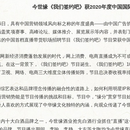
今世缘《我们签约吧》获2020年度中国
16日，具有中国营销领域风向标之称的年度盛典——由中国广告
涵盖奖项赛事、高峰论坛、媒体推介、展览展示等内容，并表彰
出的中国首档直播带货职场招聘节目《我们签约吧》节目荣获中国国
联网新经济消费蓬勃发展的时代，网上消费、电商直播成为不可
点。在这一背景下，《我们签约吧》节目诞生。《我们签约吧》1
了卫视、网络、电商三大维度立体传播矩阵，节目总决赛收视率
综艺表达和品牌理念传播的融合性的道路上，如何利用明星IP
商营销势能是节目传播的挑战和目标。节目中，“缘分”贯穿节目
轻人喜欢的方式展现了中华缘文化独特的内涵，向观众传递了今世
内十大白酒品牌之一，今世缘酒业抢先白酒行业抓住“直播”这
走的品牌。节目播出期间，李响、李静、大左等大咖均为今世缘直播