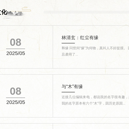
文化
林清玄：红尘有缘
08
释缘 问世间“缘”为何物，真叫人不好捉摸
2025/05
且袭用了...
与“木”有缘
08
近接几位编辑来电，都说我的名字很有趣，共
2025/05
我的名字原本有六个“木”字，因历史原因...