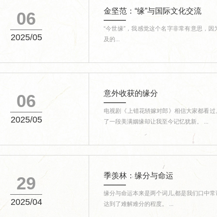
金坚范：“缘”与国际文化交流
06
“今世缘”，我感觉这个名字非常有意思，因
2025/05
及的...
意外收获的缘分
06
电视剧《上错花轿嫁对郎》相信大家都看过
2025/05
了一段美满姻缘却让我至今记忆犹新。 ...
季羡林：缘分与命运
29
缘分与命运本来是两个词儿,都是我们口中常说
2025/04
达到了难解难分的程度。 ...