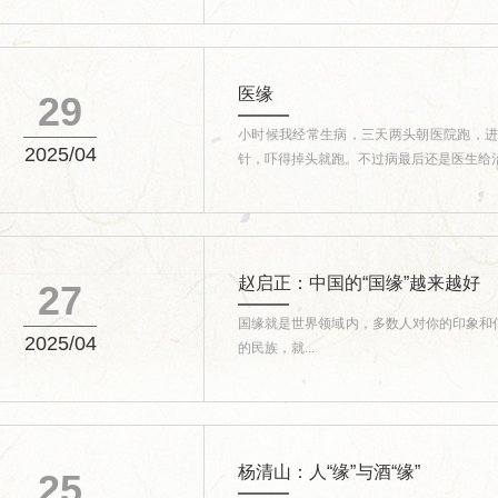
医缘
29
小时候我经常生病，三天两头朝医院跑，
2025/04
针，吓得掉头就跑。不过病最后还是医生给治好
赵启正：中国的“国缘”越来越好
27
国缘就是世界领域内，多数人对你的印象和
2025/04
的民族，就...
杨清山：人“缘”与酒“缘”
25