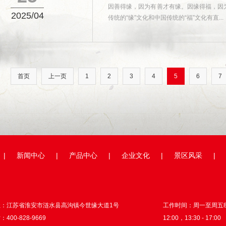
因善得缘，因为有善才有缘。因缘得福，因
2025/04
传统的“缘”文化和中国传统的“福”文化有直...
首页
上一页
1
2
3
4
5
6
7
|
新闻中心
|
产品中心
|
企业文化
|
景区风采
|
址：江苏省淮安市涟水县高沟镇今世缘大道1号
工作时间：周一至周五8:3
400-828-9669
12:00，13:30 - 17:00