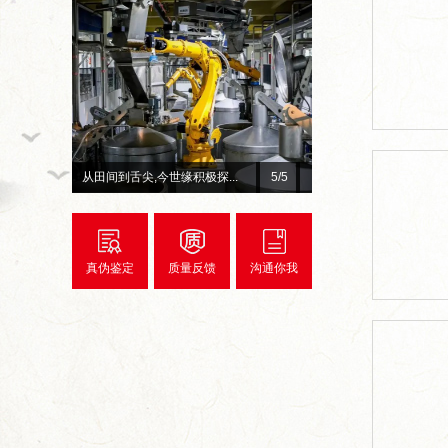
今世缘积极探...
总台×今世缘官宣！李宇春、...
1
/5
真伪鉴定
质量反馈
沟通你我