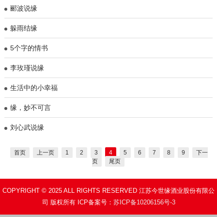
郦波说缘
躲雨结缘
​5个字的情书
李玫瑾说缘
生活中的小幸福
缘，妙不可言
刘心武说缘
首页
上一页
1
2
3
4
5
6
7
8
9
下一
页
尾页
COPYRIGHT © 2025 ALL RIGHTS RESERVED 江苏今世缘酒业股份有限公
司 版权所有 ICP备案号：
苏ICP备10206156号-3