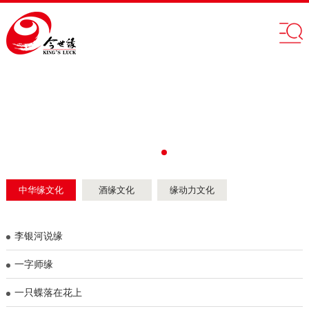
中华缘文化
酒缘文化
缘动力文化
李银河说缘
​一字师缘
一只蝶落在花上