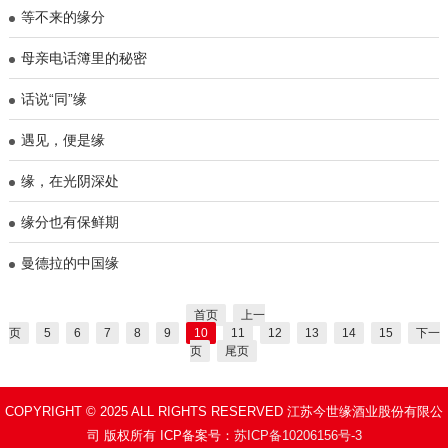
等不来的缘分
母亲电话簿里的秘密
话说“同”缘
遇见，便是缘
缘，在光阴深处
缘分也有保鲜期
曼德拉的中国缘
首页
上一
页
5
6
7
8
9
10
11
12
13
14
15
下一
页
尾页
COPYRIGHT © 2025 ALL RIGHTS RESERVED 江苏今世缘酒业股份有限公
司 版权所有 ICP备案号：
苏ICP备10206156号-3