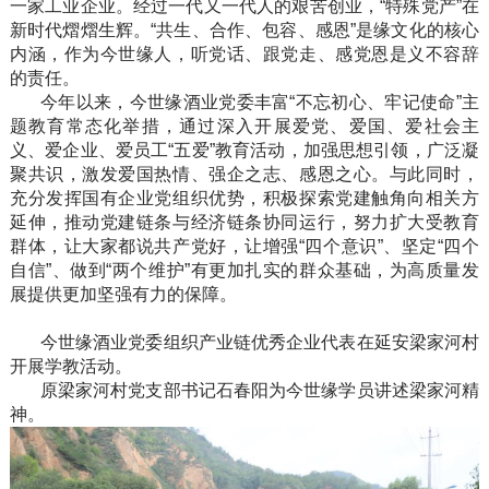
一家工业企业。经过一代又一代人的艰苦创业，“特殊党产”在
新时代熠熠生辉。“共生、合作、包容、感恩”是缘文化的核心
内涵，作为今世缘人，听党话、跟党走、感党恩是义不容辞
的责任。
今年以来，今世缘酒业党委丰富“不忘初心、牢记使命”主
题教育常态化举措，通过深入开展爱党、爱国、爱社会主
义、爱企业、爱员工“五爱”教育活动，加强思想引领，广泛凝
聚共识，激发爱国热情、强企之志、感恩之心。与此同时，
充分发挥国有企业党组织优势，积极探索党建触角向相关方
延伸，推动党建链条与经济链条协同运行，努力扩大受教育
群体，让大家都说共产党好，让增强“四个意识”、坚定“四个
自信”、做到“两个维护”有更加扎实的群众基础，为高质量发
展提供更加坚强有力的保障。
今世缘酒业党委组织产业链优秀企业代表在延安梁家河村
开展学教活动。
原梁家河村党支部书记石春阳为今世缘学员讲述梁家河精
神。