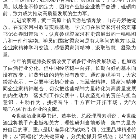
局。以处变不惊的定力，团结产业链企业携手奋进，砥砺向
前，致力成为推动高质量发展的生力军。
走进梁家河，黄土高原上信天游热情奔放，山丹丹娇艳绽
放。在梁家河村教育实践基地，学员们在原梁家河村党支部
书记石春阳带领下，认真参观梁家河村史馆展出的一幅幅图
片和一件件实物。学员们围绕“梁家河是有大学问的地方”以及
企业家精神学习交流，感悟梁家河精神，汲取智慧、凝聚力
量。
今年的新冠肺炎疫情改变了诸多行业的发展轨迹，也加速
了白酒行业分化。但中国经济稳中向好、长期向好的基本面
没有改变，消费升级的趋势没有改变。通过参观学习，大家
纷纷表示，一定要牢记初心使命，把延安精神、梁家河精神
同企业家精神融合，切实把这些精神力量转化为高质量发展
的内生动力，落实到工作实践中，以攻坚克难的责任与担当
意识，主动作为，拼搏奋斗，千方百计开拓市场，为“六
稳”“六保”作出企业的贡献。
今世缘酒业党委书记、董事长、总经理周素明说，今世缘
酒业将携手产业链相关方，理性研判当前形势，集中力量办
好自己的事。重点是以“差异化”为战略引领，注重品牌精准传
播；以“高端化”为关键策略，分类抢抓升级机遇；以“全国