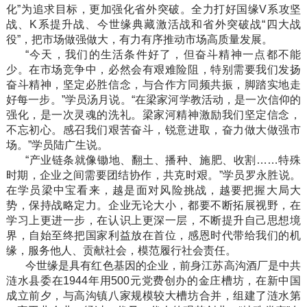
化”为追求目标，更加强化省外突破。全力打好国缘V系攻坚
战、K系提升战、今世缘典藏激活战和省外突破战“四大战
役”，把市场做强做大，有力有序推动市场高质量发展。
“今天，我们的生活条件好了，但奋斗精神一点都不能
少。在市场竞争中，必然会有艰难险阻，特别需要我们发扬
奋斗精神，坚定必胜信念，与合作方同频共振，脚踏实地走
好每一步。”学员汤月说。“在梁家河学教活动，是一次信仰的
强化，是一次灵魂的洗礼。梁家河精神激励我们坚定信念，
不忘初心。感召我们艰苦奋斗，锐意进取，奋力做大做强市
场。”学员陆广生说。
“产业链条就像锄地、翻土、播种、施肥、收割……特殊
时期，企业之间需要团结协作，共克时艰。”学员罗永胜说。
在学员梁中宝看来，越是面对风险挑战，越要把握大局大
势，保持战略定力。企业无论大小，都要不断拓展视野，在
学习上更进一步，在认识上更深一层，不断提升自己思想境
界，自始至终把国家利益放在首位，感恩时代带给我们的机
缘，服务他人、贡献社会，模范履行社会责任。
今世缘是具有红色基因的企业，前身江苏高沟酒厂是中共
涟水县委在1944年用500元党费创办的金庄槽坊，在新中国
成立前夕，与高沟镇八家规模较大槽坊合并，组建了涟水第