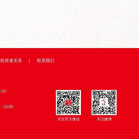
缘牵线，...
从田间到舌尖,今世缘积极探...
总台×今世缘
投资者关系
|
联系我们
0 -
 - 16:00
关注官方微信
关注微博