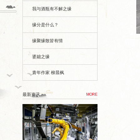
我与酒瓶有不解之缘
缘分是什么？
缘聚缘散皆有情
婆媳之缘
青年作家 柳晨枫
最新资讯
MORE