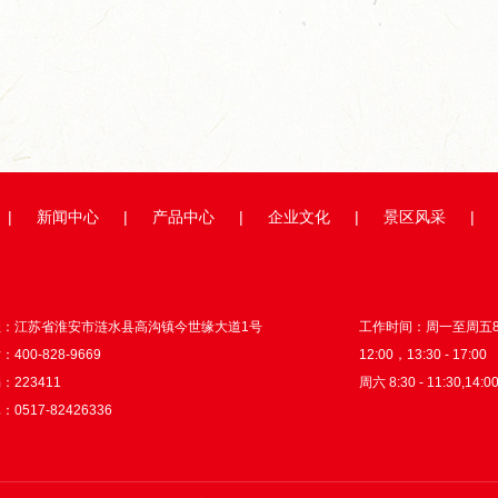
举...
超级工厂开箱记｜以数智之力...
山海隔不断热爱！国
|
新闻中心
|
产品中心
|
企业文化
|
景区风采
|
址：江苏省淮安市涟水县高沟镇今世缘大道1号
工作时间：周一至周五8:3
400-828-9669
12:00，13:30 - 17:00
：223411
周六 8:30 - 11:30,14:00
0517-82426336