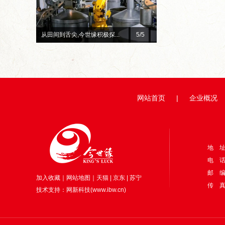
总台×今世缘官宣！李宇春、...
1
/5
赓续红色初心 深耕惠民善
网站首页
|
企业概况
地 
电 话：
邮 编
加入收藏
｜
网站地图
｜
天猫
|
京东
|
苏宁
传 真：
技术支持：
网新科技
(
www.ibw.cn
)