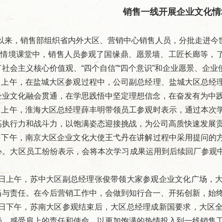
销售一线开展企业文化情
以来，销售部组织省内外大区、营销中心销售人员，分批走进今
外情境课堂中，销售人员参观了国缘鼎、愿景墙、工匠长廊等，
了社会主义核心价值观、“四个自信”“四个意识”和企业愿景、企
日上午，在盐城大区参观过程中，公司副总经理、盐城大区总经
企业文化融会贯通，在学思践悟中坚定理想信念，在奋发有为中
日上午，淮海大区总经理薛丰明带领员工参观时表示，通过本次
高执行力和战斗力，以饱满姿态迎接挑战，为公司高质快速发展
日下午，南京大区企业文化大使王弋丹在讲解过程中采用提问的
心。大区员工纷纷表示，会将本次学习成果运用到后续回厂参观
0日上午，苏中大区副总经理张俊带领大家参观企业文化广场，
当与责任。在今后营销工作中，会做到知行合一、开拓创新，始
0日下午，苏南大区参观结束后，大区总经理成新国要求，大区
涵，感受肩上的责任和使命，以更加饱满的热情投入到一线销售