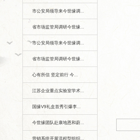
市公安局领导来今世缘调...
省市场监管局调研今世缘...
市公安局领导来今世缘调...
省市场监管局调研今世缘...
心有所信 坚定前行 今...
1
江苏企业重点实验室学术...
今世缘月报》第七期1、4版
国缘V9礼盒首秀引爆李...
今世缘团队赴康地恩和蔚...
营销系统开展流程型组织...