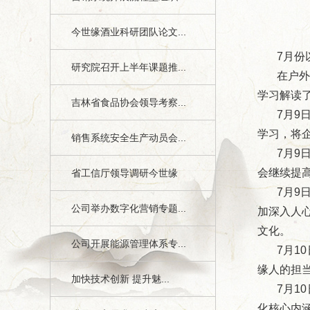
今世缘酒业科研团队论文...
7月份
研究院召开上半年课题推...
在户
学习解读
吉林省食品协会领导考察...
7月9
学习，将
销售系统安全生产动员会...
7月9
会继续提
省工信厅领导调研今世缘
7月9
公司举办数字化营销专题...
加深入人
文化。
公司开展能源管理体系专...
7月1
缘人的担
加快技术创新 提升魅...
7月1
化核心内