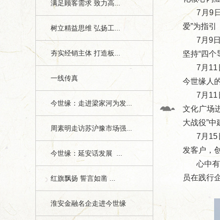
满足顾客需求 致力高...
7月
爱”为指引
树立精益思维 弘扬工...
7月9
夯实经销主体 打造板...
坚持“四
7月1
一线传真
今世缘人
7月1
今世缘：走进梁家河为发...
文化广场
大战役”中
周素明走访苏沪豫市场强...
7月1
发客户，
今世缘：延安话发展 ...
心中
员在践行
红旗飘扬 誓言如凿 ...
淮安金融名企走进今世缘