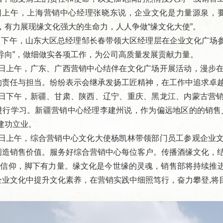
9日上午，上海营销中心经理张晓东说，企业文化是力量源泉，
，有力展现缘文化强大的生命力，人人争做“缘文化大使”。
日下午，山东大区总经理邹长春带领大区经理层在企业文化广场
个导向”，做细做实各项工作，为公司高质量发展贡献力量。
1日上午，广东、广西营销中心结伴在文化广场开展活动，漫步
的责任与担当。纷纷表示会继承发扬工匠精神，在工作中追求卓
1日下午，新疆、甘肃、陕西、辽宁、重庆、黑龙江、内蒙古营
进行学习。新疆营销中心经理李建州说，作为偏远地区的的销售
建功立业。
5日上午，综合营销中心文化大使杨凯林带领部门员工参观企业
创造销售价值。服务好综合营销中心每位客户。传播酒缘文化，
有信仰，脚下有力量。缘文化是今世缘的灵魂，销售部将持续推
企业文化中提升文化素养，在营销实践中细照笃行，奋力攀登,将