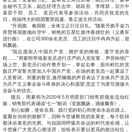
会秘书王卫东，副总经理方志华、胡跃吾、李维群，后方中
基层干部、员工、党员代表等参加活动，共同庆祝党的生
日，祝福伟大的祖国繁荣昌盛。鲁正波主持活动。
“升国旗、奏国歌，全体立正行注目礼。”随着升旗手奋力
挥臂将国旗抛向空中，鲜艳的五星红旗伴着雄壮的《义勇军
进行曲》，在公司300余名党员、员工的注目中冉冉升起，迎
风飘扬。
“我志愿加入中国共产党，拥护党的纲领，遵守党的章
程……”周素明带领新党员进行庄严的入党宣誓，声音响彻广
场上空。新党员们动作整齐划一，举起右拳，面向鲜红的党
旗庄严宣誓光荣加入中国共产党，在场的老党员一起重温了
入党誓词。郑重的誓言,激昂慷慨的声音表达了全体共产党员
为共产主义事业奋斗终身的决心和愿望,坚定了为谱写酒缘大
业奋斗的信念。
随后，周素明为2020年5月明星部门销售部颁发流动红
旗，销售部代表诵读“七一”献词《党旗飘扬，酒缘飘香》。
初心如磐，使命在肩。践行党的初心和使命永远在路上。
凝聚在信仰的旗帜下，回眸今世缘辉煌的发展史，每个阶段
都沐浴着党的光辉。与祖国同呼吸共命运的时代使命感，让
今世缘广大党员心潮澎湃，纷纷表示要以更高的政治站位，