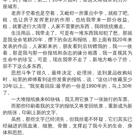
座城市。
老房子空着也是空着，又毗邻一所重点中学，就租了吧。
租，也让房子发挥更好的作用，也给我带来一部分收益。
租，就要进行大清理，人家不需要的东西，我得统统搬走。
生活用品，我带走了。可是有一堆东西我却犯了愁。那就
是我业余笔耕20年，攒下的杂志和报纸，那上面有我20年来
发表的作品，人家邮来的，朋友看到后转赠我的，我一一收
着，那是我与那一份报纸和杂志的缘分相遇，我一直视其为
生命中的珍宝，可是，现在我带不走了，新地方略小了些，
容不下这么多东西。
思想斗争了很久，最终决定，处理掉。送到废品收购站
时，站里的师傅看到这些发黄的报纸，说：“这估计收藏至少
10年以上。”我笑着回应:最早的一份是1990年的，马上30年
了。
一大堆报纸换来60块钱，我又用它换了一张旅行的车票。
而那些印刷着我的文字的报纸又将变回纸浆，重新成为新
的纸张，印刷上新的文字。
虽然，那些文字已经消失，但我丝毫不怀疑，它们其实已
经融进的我血液、细胞、骨骼，支撑起了我今天的生命、身
体和思想。