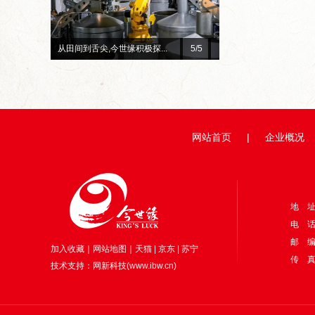
总台×今世缘官宣！李宇春、...
1
/5
赓续红色初心 深耕惠民善
网站首页
|
企业概况
地 
电 话：
邮 编
加入收藏
｜
网站地图
｜
天猫
|
京东
|
苏宁
传 真：
技术支持：
网新科技
(
www.ibw.cn
)