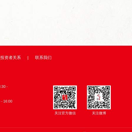
缘牵线，...
从田间到舌尖,今世缘积极探...
总台×今世缘
投资者关系
|
联系我们
0 -
 - 16:00
关注官方微信
关注微博