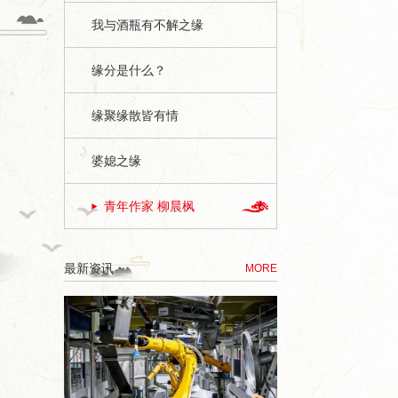
我与酒瓶有不解之缘
缘分是什么？
缘聚缘散皆有情
婆媳之缘
青年作家 柳晨枫
最新资讯
MORE