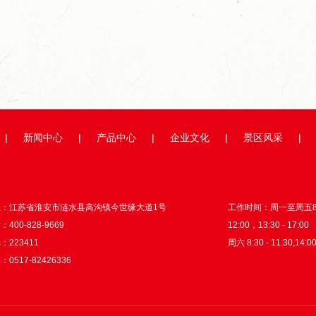
举...
超级工厂开箱记｜以数智之力...
山海隔不断热爱！国
|
新闻中心
|
产品中心
|
企业文化
|
景区风采
|
址：江苏省淮安市涟水县高沟镇今世缘大道1号
工作时间：周一至周五8:3
400-828-9669
12:00，13:30 - 17:00
：223411
周六 8:30 - 11:30,14:00
0517-82426336