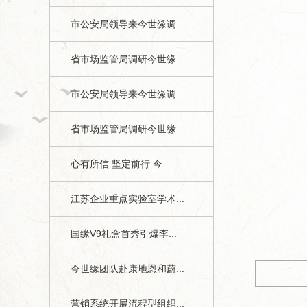
市公安局领导来今世缘调...
省市场监管局调研今世缘...
市公安局领导来今世缘调...
省市场监管局调研今世缘...
心有所信 坚定前行 今...
1
江苏企业重点实验室学术...
今世缘月报》第七期1、4版
国缘V9礼盒首秀引爆李...
今世缘团队赴康地恩和蔚...
营销系统开展流程型组织...