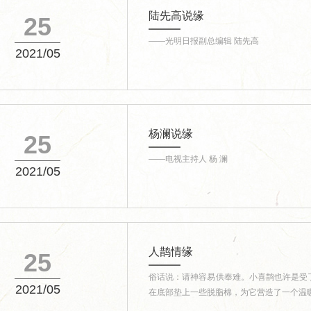
陆先高说缘
25
——光明日报副总编辑 陆先高
2021/05
杨澜说缘
25
——电视主持人 杨 澜
2021/05
人鹊情缘
25
俗话说：请神容易供奉难。小喜鹊也许是受
2021/05
在底部垫上一些脱脂棉，为它营造了一个温暖