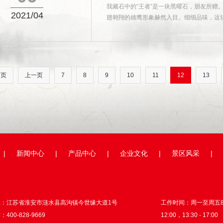
我藏石中的“王者”是一块黑曜石，朋友所赠。
2021/04
翅翱翔的雄鹰形象赫然入目。细细品味，这块美
首页
上一页
7
8
9
10
11
12
13
|
新闻中心
|
产品中心
|
企业文化
|
景区风采
|
址：江苏省淮安市涟水县高沟镇今世缘大道1号
工作时间：周一至周五8:3
400-828-9669
12:00，13:30 - 17:00