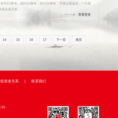
长约15厘米，宽约10厘米，高约30厘米，浑身泛着油光，一只展
石虽天然...
查看更多
14
15
16
17
下一页
尾页
投资者关系
|
联系我们
0 -