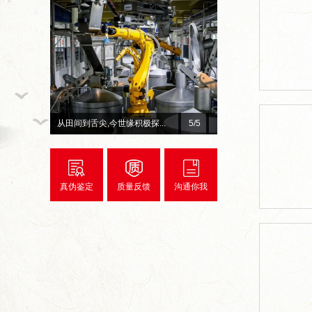
总台×今世缘官宣！李宇春、...
1
/5
真伪鉴定
质量反馈
沟通你我