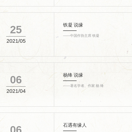
铁凝 说缘
25
——中国作协主席 铁凝
2021/05
杨绛 说缘
06
——著名学者、作家 杨 绛
2021/04
石遇有缘人
06