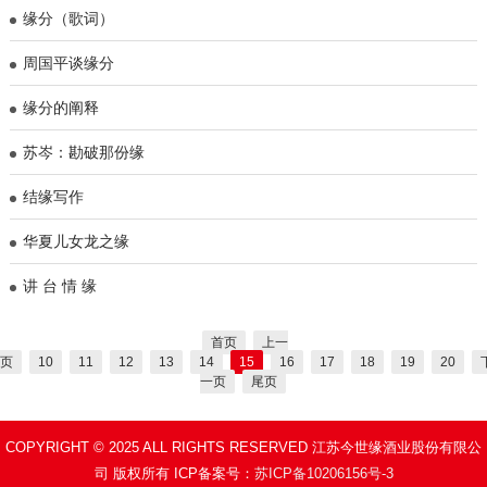
缘分（歌词）
周国平谈缘分
缘分的阐释
苏岑：勘破那份缘
结缘写作
华夏儿女龙之缘
讲 台 情 缘
首页
上一
页
10
11
12
13
14
15
16
17
18
19
20
一页
尾页
COPYRIGHT © 2025 ALL RIGHTS RESERVED 江苏今世缘酒业股份有限公
司 版权所有 ICP备案号：
苏ICP备10206156号-3