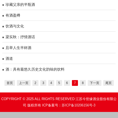
珍藏父亲的半瓶酒
有酒盈樽
饮酒与文化
梁实秋：抒情酒话
且举人生半杯酒
酒道
酒：具有最悠久历史文化韵味的饮料
首页
上一页
2
3
4
5
6
7
8
下一页
尾页
COPYRIGHT © 2025 ALL RIGHTS RESERVED 江苏今世缘酒业股份有限公
司 版权所有 ICP备案号：
苏ICP备10206156号-3